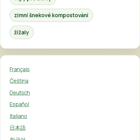
zimní šnekové kompostování
žížaly
Français
Čeština
Deutsch
Español
Italiano
日本語
한국어