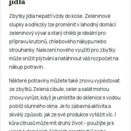
jídla
Zbytky jídla nepatří vždy do koše. Zeleninové
slupky a odřezky lze proměnit v lahodný domácí
zeleninový vývar a starý chléb je ideální pro
přípravu krutonů, chlebového nákypu nebo
strouhanky. Nalezení nového využití pro zbytky
může snížit plýtvání a natáhnout váš rozpočet na
nákup potravin.
Některé potraviny můžete také znovu vypěstovat
ze zbytků.Zelená cibule, celer a salát mohou
znovu vyrůst, když je umístíte do sklenice s vodou
poblíž slunného okna. Je to zábavná aktivita a
skvělý způsob, jak ze své produkce vytěžit víc. I
kůra citrusů může mít druhý život – použijte je k