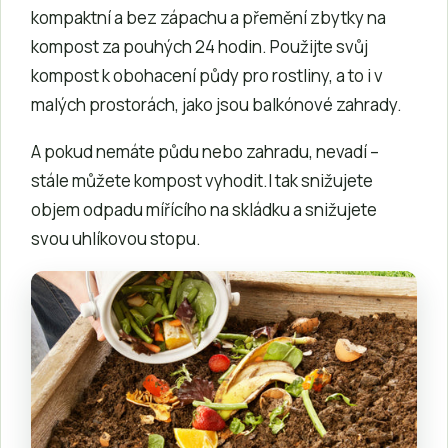
kompaktní a bez zápachu a přemění zbytky na
kompost za pouhých 24 hodin. Použijte svůj
kompost k obohacení půdy pro rostliny, a to i v
malých prostorách, jako jsou balkónové zahrady.
A pokud nemáte půdu nebo zahradu, nevadí –
stále můžete kompost vyhodit.I tak snižujete
objem odpadu mířícího na skládku a snižujete
svou uhlíkovou stopu.