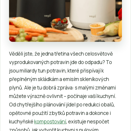
Věděli jste, že jedna třetina všech celosvětově
vyprodukovaných potravin jde do odpadu? To
jsou miliardy tun potravin, které přispívají k
přeplněným skládkám a emisím skleníkových
plynů. Ale je tu dobrá zpráva: s malými změnami
můžete výrazně ovlivnit – počínaje vaší kuchyní.
Od chytřejšího plánování jídel po redukci obalů,
opětovné použití zbytků potravin a dokonce i
kuchyňské
kompostování
, existuje nespočet
způsobů, jak vytvořit kuchyni s nulovým