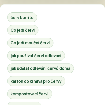
červ burrito
Co jedí červi
Co jedí mouční červi
jak používat červí odlévání
jak udělat odlévání červů doma
karton do krmiva pro červy
kompostovací červi