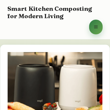
Přeskočit
Smart Kitchen Composting
na
for Modern Living
obsah
Menu