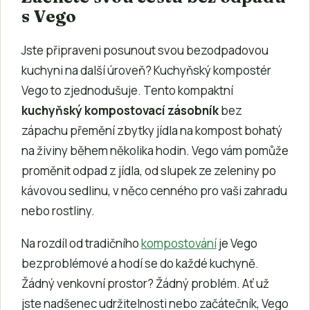
s Vego
Jste připraveni posunout svou bezodpadovou
kuchyni na další úroveň? Kuchyňský kompostér
Vego to zjednodušuje. Tento kompaktní
kuchyňský kompostovací zásobník
bez
zápachu přemění zbytky jídla na kompost bohatý
na živiny během několika hodin. Vego vám pomůže
proměnit odpad z jídla, od slupek ze zeleniny po
kávovou sedlinu, v něco cenného pro vaši zahradu
nebo rostliny.
Na rozdíl od tradičního
kompostování
je Vego
bezproblémové a hodí se do každé kuchyně.
Žádný venkovní prostor? Žádný problém. Ať už
jste nadšenec udržitelnosti nebo začátečník, Vego