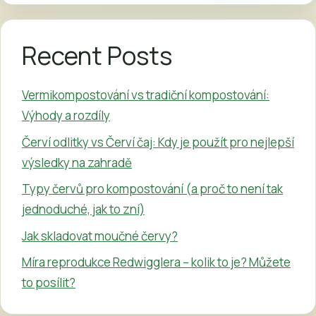
Recent Posts
Vermikompostování vs tradiční kompostování:
Výhody a rozdíly
Červí odlitky vs Červí čaj: Kdy je použít pro nejlepší
výsledky na zahradě
Typy červů pro kompostování (a proč to není tak
jednoduché, jak to zní)
Jak skladovat moučné červy?
Míra reprodukce Redwigglera – kolik to je? Můžete
to posílit?