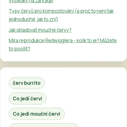
výsledky na zahradě
Typy červů pro kompostování (a proč to není tak
jednoduché, jak to zní)
Jak skladovat moučné červy?
Míra reprodukce Redwigglera – kolik to je? Můžete
to posílit?
červ burrito
Co jedí červi
Co jedí mouční červi