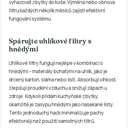
vyhazovat zbytky do koše.Výměna nebo obnova
filtru každých několik měsíců zajistí efektivní
fungování systému.
Spárujte uhlíkové filtry s
hnědými
Uhlíkové filtry fungují nejlépe v kombinaci s
hnědými – materiály bohatými na uhlík, jako je
drcený karton, sláma nebo listí. Absorbují vlhkost,
zlepšují proudění vzduchu a snižují zápach u
zdroje. Kdykoli přidám kuchyňské zbytky,
okamžitě je zasypu hnědými jako nasekané listy.
Tento jednoduchý hack minimalizuje pachy
efektivněji než použití samotných filtrů.