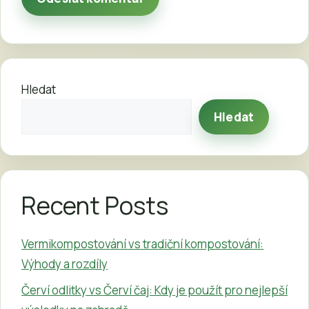
Hledat
Hledat
Recent Posts
Vermikompostování vs tradiční kompostování:
Výhody a rozdíly
Červí odlitky vs Červí čaj: Kdy je použít pro nejlepší