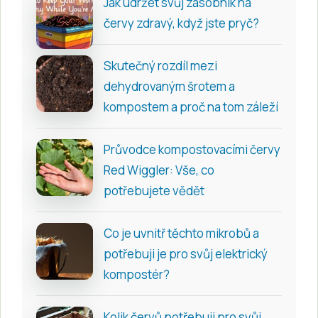
Jak udržet svůj zásobník na
červy zdravý, když jste pryč?
Skutečný rozdíl mezi
dehydrovaným šrotem a
kompostem a proč na tom záleží
Průvodce kompostovacími červy
Red Wiggler: Vše, co
potřebujete vědět
Co je uvnitř těchto mikrobů a
potřebuji je pro svůj elektrický
kompostér?
Kolik červů potřebuji pro svůj