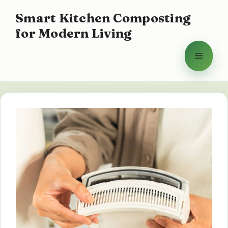
Přeskočit
Smart Kitchen Composting
na
for Modern Living
obsah
Menu