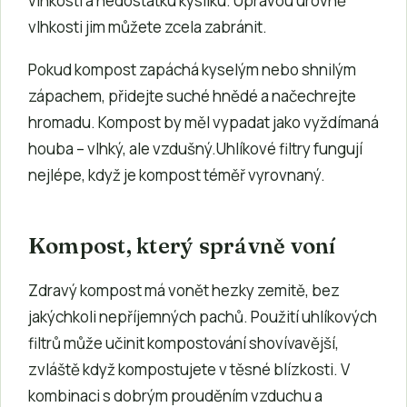
vlhkosti a nedostatku kyslíku. Úpravou úrovně
vlhkosti jim můžete zcela zabránit.
Pokud kompost zapáchá kyselým nebo shnilým
zápachem, přidejte suché hnědé a načechrejte
hromadu. Kompost by měl vypadat jako vyždímaná
houba – vlhký, ale vzdušný.Uhlíkové filtry fungují
nejlépe, když je kompost téměř vyrovnaný.
Kompost, který správně voní
Zdravý kompost má vonět hezky zemitě, bez
jakýchkoli nepříjemných pachů. Použití uhlíkových
filtrů může učinit kompostování shovívavější,
zvláště když kompostujete v těsné blízkosti. V
kombinaci s dobrým prouděním vzduchu a