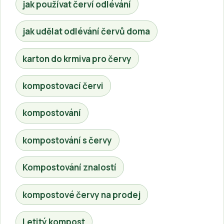
jak používat červí odlévání
jak udělat odlévání červů doma
karton do krmiva pro červy
kompostovací červi
kompostování
kompostování s červy
Kompostování znalostí
kompostové červy na prodej
Letitý kompost