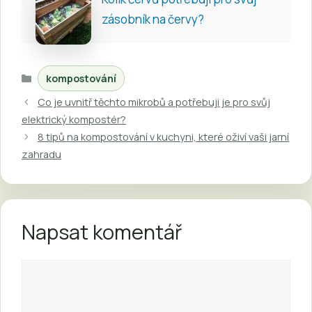
zásobník na červy?
Rubriky
kompostování
Co je uvnitř těchto mikrobů a potřebuji je pro svůj
elektrický kompostér?
8 tipů na kompostování v kuchyni, které oživí vaši jarní
zahradu
Napsat komentář
Komentář