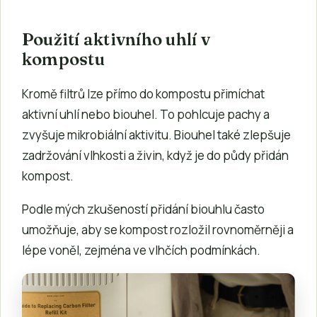
Použití aktivního uhlí v
kompostu
Kromě filtrů lze přímo do kompostu přimíchat
aktivní uhlí nebo biouhel. To pohlcuje pachy a
zvyšuje mikrobiální aktivitu. Biouhel také zlepšuje
zadržování vlhkosti a živin, když je do půdy přidán
kompost.
Podle mých zkušeností přidání biouhlu často
umožňuje, aby se kompost rozložil rovnoměrněji a
lépe voněl, zejména ve vlhčích podmínkách.