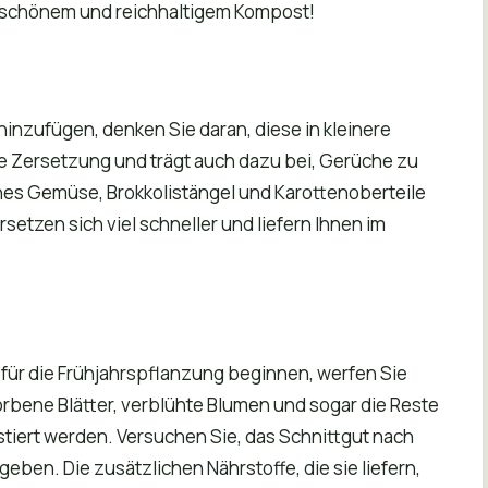
u schönem und reichhaltigem Kompost!
inzufügen, denken Sie daran, diese in kleinere
ie Zersetzung und trägt auch dazu bei, Gerüche zu
enes Gemüse, Brokkolistängel und Karottenoberteile
rsetzen sich viel schneller und liefern Ihnen im
für die Frühjahrspflanzung beginnen, werfen Sie
rbene Blätter, verblühte Blumen und sogar die Reste
tiert werden. Versuchen Sie, das Schnittgut nach
ben. Die zusätzlichen Nährstoffe, die sie liefern,