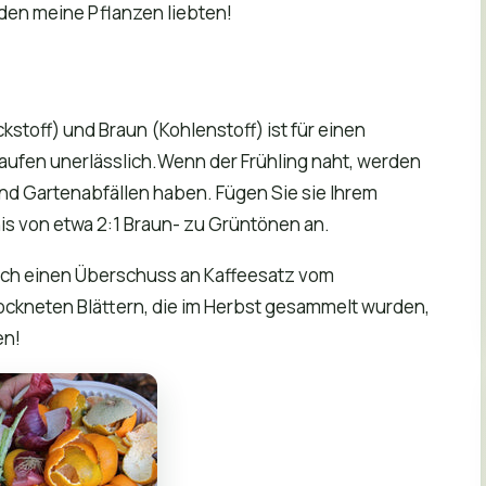
den meine Pflanzen liebten!
toff) und Braun (Kohlenstoff) ist für einen
ufen unerlässlich.Wenn der Frühling naht, werden
und Gartenabfällen haben. Fügen Sie sie Ihrem
is von etwa 2:1 Braun- zu Grüntönen an.
uch einen Überschuss an Kaffeesatz vom
ockneten Blättern, die im Herbst gesammelt wurden,
en!