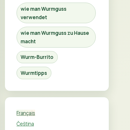
wie man Wurmguss
verwendet
wie man Wurmguss zu Hause
macht
Wurm-Burrito
Wurmtipps
Français
Čeština