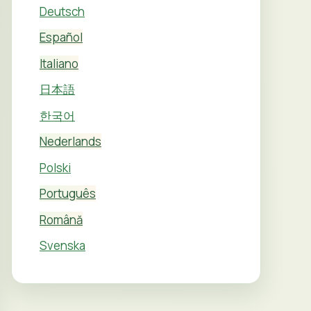
Deutsch
Español
Italiano
日本語
한국어
Nederlands
Polski
Português
Română
Svenska