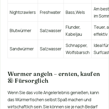
Am bes
Nightcrawlers
Freshwater
Bass,Wels
im Som
Flunder,
Teuer, 
Blutwürmer
Salzwasser
Kabeljau
effektiv
Schnapper,
Ideal für
Sandwürmer
Salzwasser
Wolfsbarsch
Surfcas
Wurmer angeln – ernten, kaufen
& Fürsorglich
Wenn Sie das volle Angelerlebnis genießen, kann
das Würmerfischen selbst Spaß machen und
wirtschaftlich sein.Sie können sie je nach Bedarf