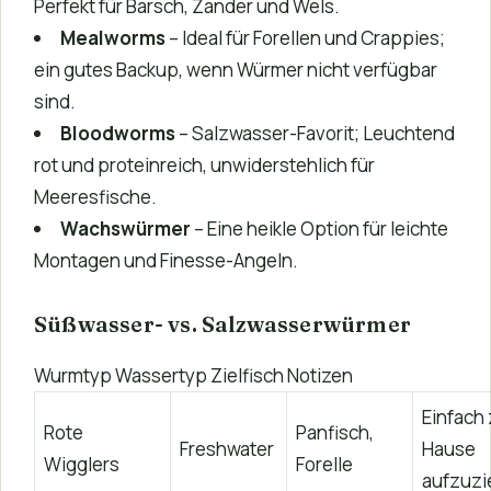
Perfekt für Barsch, Zander und Wels.
Mealworms
– Ideal für Forellen und Crappies;
ein gutes Backup, wenn Würmer nicht verfügbar
sind.
Bloodworms
– Salzwasser-Favorit; Leuchtend
rot und proteinreich, unwiderstehlich für
Meeresfische.
Wachswürmer
– Eine heikle Option für leichte
Montagen und Finesse-Angeln.
Süßwasser- vs. Salzwasserwürmer
Wurmtyp Wassertyp Zielfisch Notizen
Einfach
Rote
Panfisch,
Freshwater
Hause
Wigglers
Forelle
aufzuzi