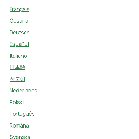
Français
Čeština
Deutsch
Español
Italiano
日本語
한국어
Nederlands
Polski
Português
Română
Svenska