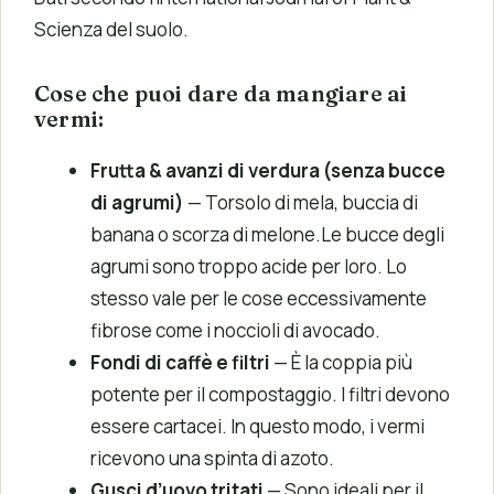
Scienza del suolo.
Cose che puoi dare da mangiare ai
vermi:
Frutta & avanzi di verdura
(senza bucce
di agrumi)
— Torsolo di mela, buccia di
banana o scorza di melone.Le bucce degli
agrumi sono troppo acide per loro. Lo
stesso vale per le cose eccessivamente
fibrose come i noccioli di avocado.
Fondi di caffè e filtri
— È la coppia più
potente per il compostaggio. I filtri devono
essere cartacei. In questo modo, i vermi
ricevono una spinta di azoto.
Gusci d’uovo tritati
— Sono ideali per il