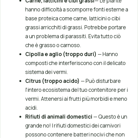
Carne, latticini e cibi grassi
— Le piante
hanno difficoltà a scomporre fonti esterne a
base proteica come carne, latticini o cibi
grassi arricchiti di grassi. Potrebbe portare
a un problema di parassiti. Evita tutto ciò
che è grasso o carnoso.
Cipolla e aglio
(troppo duri)
— Hanno
composti che interferiscono con il delicato
sistema dei vermi.
Citrus
(troppo acido)
— Può disturbare
l’intero ecosistema del tuo contenitore per i
vermi. Attenersi ai frutti più morbidi e meno
acidi.
Rifiuti di animali domestici
— Questo è un
grande no! I rifiuti domestici dei carnivori
possono contenere batteri nocivi che non