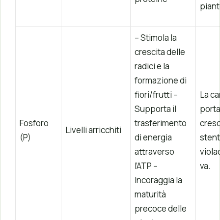
piant
– Stimola la
crescita delle
radici e la
formazione di
fiori/frutti –
La c
Supporta il
porta
Fosforo
trasferimento
cresc
Livelli arricchiti
(P)
di energia
stent
attraverso
viola
l’ATP –
va.
Incoraggia la
maturità
precoce delle