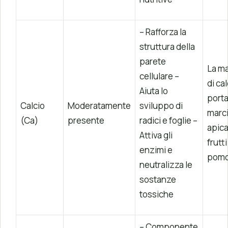
– Rafforza la
struttura della
parete
La m
cellulare –
di ca
Aiuta lo
porta
Calcio
Moderatamente
sviluppo di
marc
(Ca)
presente
radici e foglie –
apica
Attiva gli
frutt
enzimi e
pomo
neutralizza le
sostanze
tossiche
– Componente