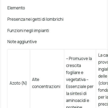
Elemento
Presenza nei getti di lombrichi
Funzioni negli impianti
Note aggiuntive
La c
– Promuove la
prov
crescita
ingia
fogliare e
delle
Alte
vegetativa –
Azoto (N)
(clor
concentrazioni
Essenziale per
fond
la sintesi di
per l
aminoacidi e
preco
proteine