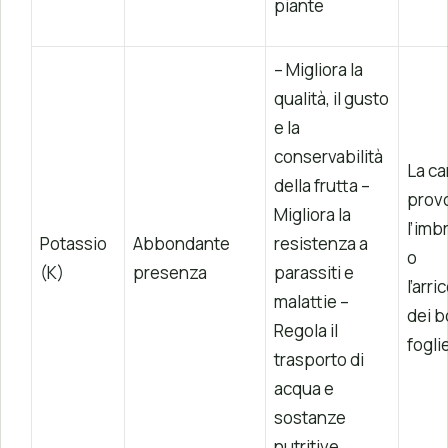
piante
– Migliora la
qualità, il gusto
e la
conservabilità
La c
della frutta –
prov
Migliora la
l’im
Potassio
Abbondante
resistenza a
o
(K)
presenza
parassiti e
l’arr
malattie –
dei b
Regola il
fogli
trasporto di
acqua e
sostanze
nutritive