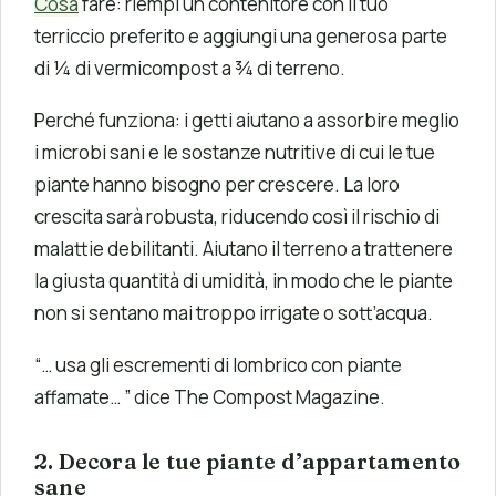
Cosa
fare: riempi un contenitore con il tuo
terriccio preferito e aggiungi una generosa parte
di ¼ di vermicompost a ¾ di terreno.
Perché funziona: i getti aiutano a assorbire meglio
i microbi sani e le sostanze nutritive di cui le tue
piante hanno bisogno per crescere. La loro
crescita sarà robusta, riducendo così il rischio di
malattie debilitanti. Aiutano il terreno a trattenere
la giusta quantità di umidità, in modo che le piante
non si sentano mai troppo irrigate o sott’acqua.
“… usa gli escrementi di lombrico con piante
affamate… ” dice The Compost Magazine.
2. Decora le tue piante d’appartamento
sane