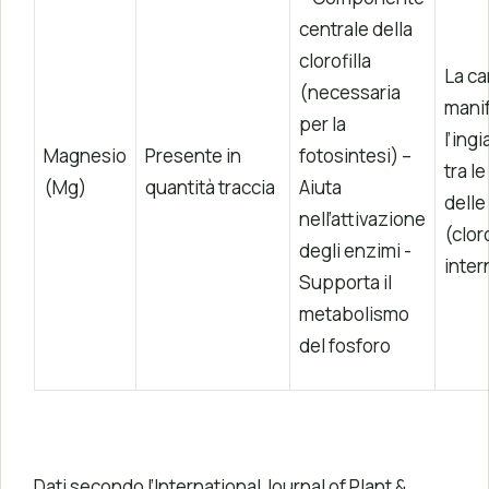
centrale della
clorofilla
La ca
(necessaria
mani
per la
l’ing
Magnesio
Presente in
fotosintesi) –
tra l
(Mg)
quantità traccia
Aiuta
delle
nell’attivazione
(clor
degli enzimi -
inter
Supporta il
metabolismo
del fosforo
Dati secondo l’International Journal of Plant &