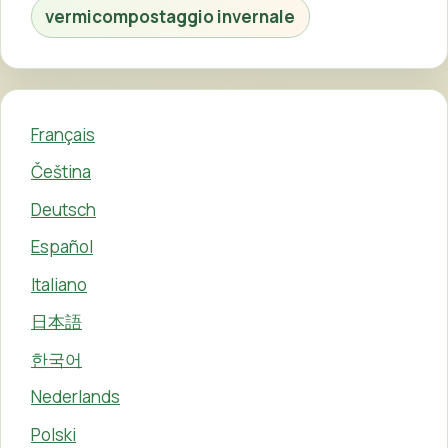
vermicompostaggio invernale
Français
Čeština
Deutsch
Español
Italiano
日本語
한국어
Nederlands
Polski