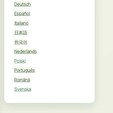
Deutsch
Español
Italiano
日本語
한국어
Nederlands
Polski
Português
Română
Svenska