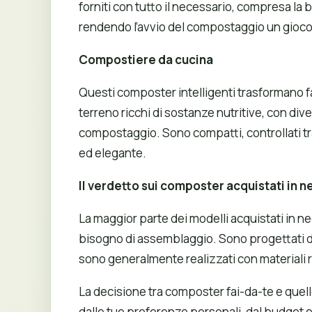
forniti con tutto il necessario, compresa la b
rendendo l’avvio del compostaggio un gioco 
Compostiere da cucina
Questi composter intelligenti trasformano fac
terreno ricchi di sostanze nutritive, con div
compostaggio. Sono compatti, controllati t
ed elegante.
Il verdetto sui composter acquistati in 
La maggior parte dei modelli acquistati in ne
bisogno di assemblaggio. Sono progettati d
sono generalmente realizzati con materiali r
La decisione tra composter fai-da-te e quell
dalle tue preferenze personali, dal budget e 