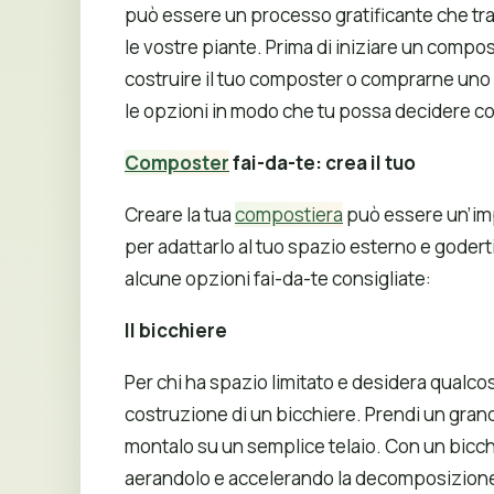
può essere un processo gratificante che trasfo
le vostre piante. Prima di iniziare un com
costruire il tuo composter o comprarne uno 
le opzioni in modo che tu possa decidere co
Composter
fai-da-te: crea il tuo
Creare la tua
compostiera
può essere un’imp
per adattarlo al tuo spazio esterno e godert
alcune opzioni fai-da-te consigliate:
Il bicchiere
Per chi ha spazio limitato e desidera qualcos
costruzione di un bicchiere. Prendi un grand
montalo su un semplice telaio. Con un bicch
aerandolo e accelerando la decomposizione 