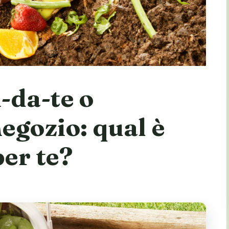
-da-te o
negozio: qual è
per te?