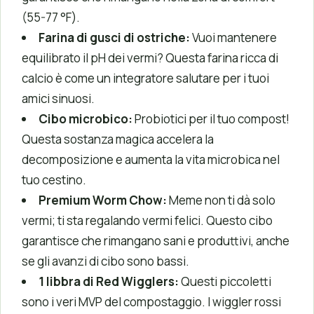
(55-77 °F).
Farina di gusci di ostriche:
Vuoi mantenere
equilibrato il pH dei vermi? Questa farina ricca di
calcio è come un integratore salutare per i tuoi
amici sinuosi.
Cibo microbico:
Probiotici per il tuo compost!
Questa sostanza magica accelera la
decomposizione e aumenta la vita microbica nel
tuo cestino.
Premium Worm Chow:
Meme non ti dà solo
vermi; ti sta regalando vermi felici. Questo cibo
garantisce che rimangano sani e produttivi, anche
se gli avanzi di cibo sono bassi.
1 libbra di Red Wigglers:
Questi piccoletti
sono i veri MVP del compostaggio. I wiggler rossi