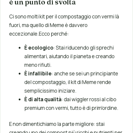
è un punto di svolta
Ci sono molti kit per il compostaggio con vermi là
fuori, ma quello di Meme è davvero
eccezionale.Ecco perché:
È ecologico
: Stai riducendo gli sprechi
alimentari, aiutando il pianeta e creando
meno rifiuti.
È infallibile
: anche se sei un principiante
del compostaggio, il kit di Meme rende
semplicissimo iniziare.
È di alta qualità
: dai wiggler rossi al cibo
premium con vermi, tutto è di prim’ordine.
E non dimentichiamo la parte migliore: stai
creando uno dei compost più ricchi e nutrienti per