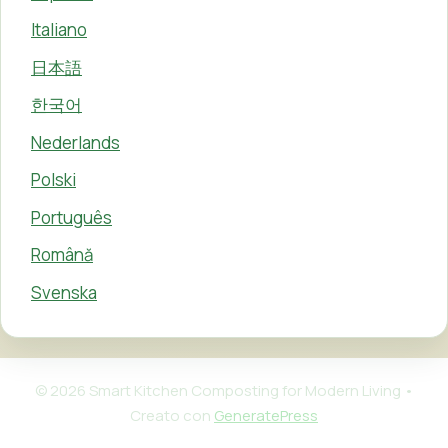
Italiano
日本語
한국어
Nederlands
Polski
Português
Română
Svenska
© 2026 Smart Kitchen Composting for Modern Living
•
Creato con
GeneratePress