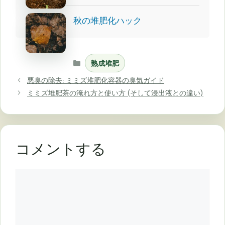
秋の堆肥化ハック
カ
熟成堆肥
テ
ゴ
悪臭の除去: ミミズ堆肥化容器の臭気ガイド
リ
ミミズ堆肥茶の淹れ方と使い方 (そして浸出液との違い)
ー
コメントする
コ
メ
ン
ト