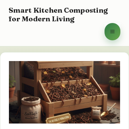
コ
Smart Kitchen Composting
ン
for Modern Living
テ
ン
メ
ツ
へ
ニ
ス
キ
ュ
ッ
プ
ー