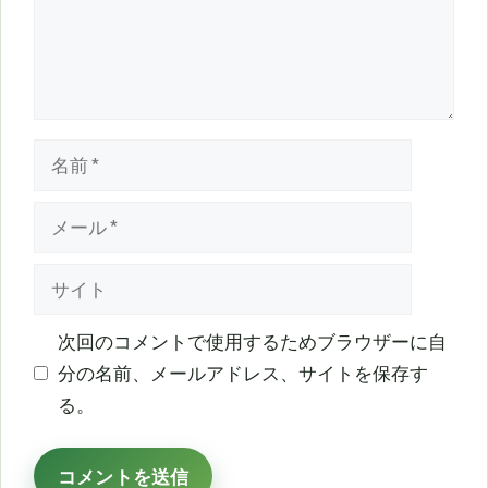
名
前
メ
ー
サ
ル
イ
ト
次回のコメントで使用するためブラウザーに自
分の名前、メールアドレス、サイトを保存す
る。