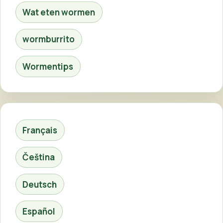
Wat eten wormen
wormburrito
Wormentips
Français
Čeština
Deutsch
Español