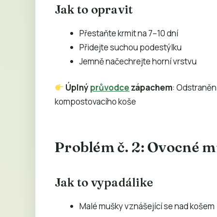
Jak to opravit
Přestaňte krmit na 7–10 dní
Přidejte suchou podestýlku
Jemně načechrejte horní vrstvu
Úplný
průvodce
zápachem
: Odstraně
kompostovacího koše
Problém č. 2: Ovocné mu
Jak to vypadálike
Malé mušky vznášející se nad košem