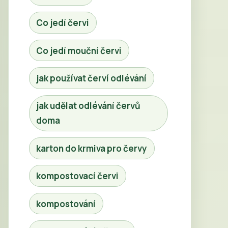
Co jedí červi
Co jedí mouční červi
jak používat červí odlévání
jak udělat odlévání červů
doma
karton do krmiva pro červy
kompostovací červi
kompostování