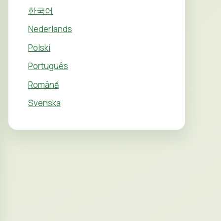
한국어
Nederlands
Polski
Português
Română
Svenska