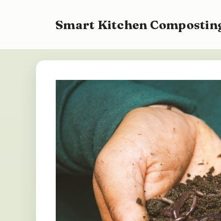
Přeskočit
na
Smart Kitchen Composting
obsah