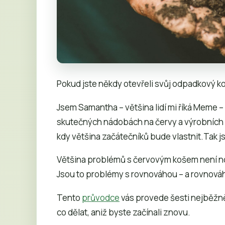
Pokud jste někdy otevřeli svůj odpadkový koš
Jsem Samantha – většina lidí mi říká Meme 
skutečných nádobách na červy a výrobních 
kdy většina začátečníků bude vlastnit.Tak 
Většina problémů s červovým košem není n
Jsou to problémy s rovnováhou – a rovnováh
Tento
průvodce
vás provede šesti nejběžnějš
co dělat, aniž byste začínali znovu.