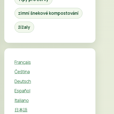
zimní šnekové kompostování
žížaly
Français
Čeština
Deutsch
Español
Italiano
日本語