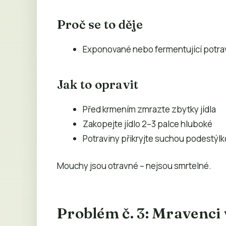
Proč se to děje
Exponované nebo fermentující potra
Jak to opravit
Před krmením zmrazte zbytky jídla
Zakopejte jídlo 2–3 palce hluboké
Potraviny přikryjte suchou podestýl
Mouchy jsou otravné – nejsou smrtelné.
Problém č. 3: Mravenci 