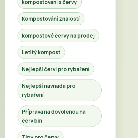
kompostování s červy
Kompostování znalostí
kompostové červy na prodej
Letitý kompost
Nejlepší červi pro rybaření
Nejlepší návnada pro
rybaření
Příprava na dovolenou na
červ bin
Tipy pro červy