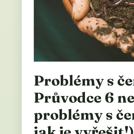
Problémy s č
Průvodce 6 ne
problémy s če
jak je vyřešit!