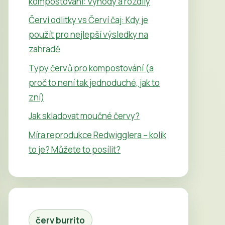
kompostování: Výhody a rozdíly
Červí odlitky vs Červí čaj: Kdy je
použít pro nejlepší výsledky na
zahradě
Typy červů pro kompostování (a
proč to není tak jednoduché, jak to
zní)
Jak skladovat moučné červy?
Míra reprodukce Redwigglera – kolik
to je? Můžete to posílit?
červ burrito