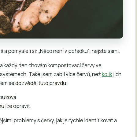
 a pomysleli si: „Něco není v pořádku“, nejste sami.
– a každý den chovám kompostovací červy ve
systémech. Také jsem zabil více červů, než
kolik
jich
jsem se dozvěděl tuto pravdu:
ouzová.
u lze opravit.
ími problémy s červy, jak je rychle identifikovat a