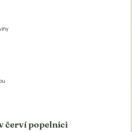
viny
kou
v červí popelnici