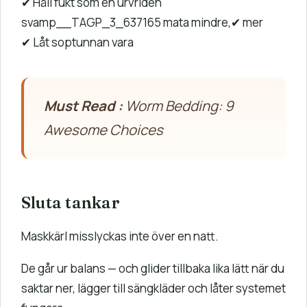
✔ Håll fukt som en urvriden
svamp__TAGP_3_637165 mata mindre,✔ mer
✔ Låt soptunnan vara
Must Read :
Worm Bedding: 9
Awesome Choices
Sluta tankar
Maskkärl misslyckas inte över en natt.
De går ur balans — och glider tillbaka lika lätt när du
saktar ner, lägger till sängkläder och låter systemet