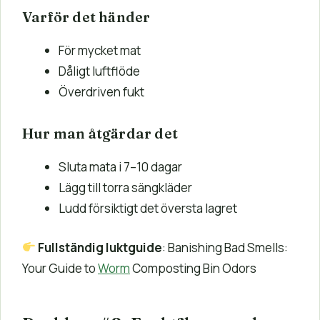
Varför det händer
För mycket mat
Dåligt luftflöde
Överdriven fukt
Hur man åtgärdar det
Sluta mata i 7–10 dagar
Lägg till torra sängkläder
Ludd försiktigt det översta lagret
Fullständig luktguide
: Banishing Bad Smells:
Your Guide to
Worm
Composting Bin Odors