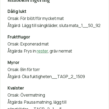
snabbkorrigering
Dålig lukt
Orsak: För blöt/för mycket mat
Åtgärd: Lägg till sängkläder, sluta mata_1__50_92
Fruktflugor
Orsak: Exponerad mat
Åtgärda: Frys in
rester
, gräv nermat
Myror
Orsak: Bin för torr
Åtgärd: Öka fuktigheten__TAGP_2_1509
Kvalster
Orsak: Övermatning
Åtgärda: Pausa matning, lägg till