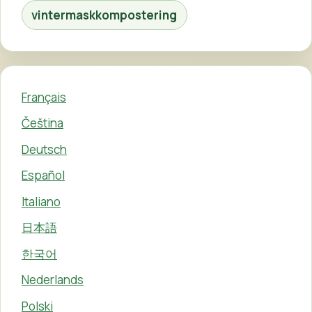
vintermaskkompostering
Français
Čeština
Deutsch
Español
Italiano
日本語
한국어
Nederlands
Polski