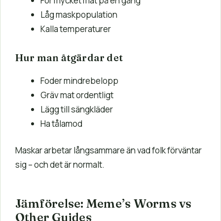
För mycket mat på en gång
Låg maskpopulation
Kalla temperaturer
Hur man åtgärdar det
Foder mindrebelopp
Gräv mat ordentligt
Lägg till sängkläder
Ha tålamod
Maskar arbetar långsammare än vad folk förväntar
sig – och det är normalt.
Jämförelse: Meme’s Worms vs
Other Guides