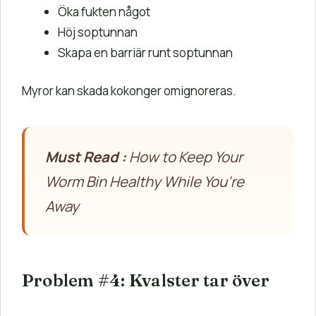
Öka fukten något
Höj soptunnan
Skapa en barriär runt soptunnan
Myror kan skada kokonger omignoreras.
Must Read :
How to Keep Your
Worm Bin Healthy While You’re
Away
Problem #4: Kvalster tar över