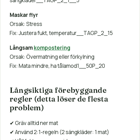
sängkläder__TAGP_2_1__5
Maskar flyr
Orsak: Stress
Fix: Justera fukt, temperatur__TAGP_2_15
Långsam
kompostering
Orsak: Övermatning eller förkylning
Fix: Mata mindre, ha tålamod1__50P_20
Långsiktiga förebyggande
regler (detta löser de flesta
problem)
✔ Gräv alltid ner mat
✔ Använd 2:1-regeln (2 sängkläder: 1 mat)