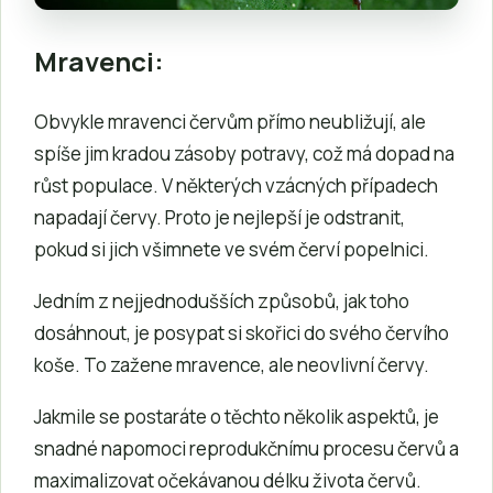
Mravenci:
Obvykle mravenci červům přímo neubližují, ale
spíše jim kradou zásoby potravy, což má dopad na
růst populace. V některých vzácných případech
napadají červy. Proto je nejlepší je odstranit,
pokud si jich všimnete ve svém červí popelnici.
Jedním z nejjednodušších způsobů, jak toho
dosáhnout, je posypat si skořici do svého červího
koše. To zažene mravence, ale neovlivní červy.
Jakmile se postaráte o těchto několik aspektů, je
snadné napomoci reprodukčnímu procesu červů a
maximalizovat očekávanou délku života červů.