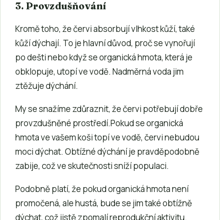
3. Provzdušňování
Kromě toho, že červi absorbují vlhkost kůží, také
kůží dýchají. To je hlavní důvod, proč se vynořují
po dešti nebo když se organická hmota, která je
obklopuje, utopí ve vodě. Nadměrná voda jim
ztěžuje dýchání.
My se snažíme zdůraznit, že červi potřebují dobře
provzdušněné prostředí.Pokud se organická
hmota ve vašem koši topí ve vodě, červi nebudou
moci dýchat. Obtížné dýchání je pravděpodobně
zabije, což ve skutečnosti sníží populaci.
Podobně platí, že pokud organická hmota není
promočená, ale hustá, bude se jim také obtížně
dýchat, což jistě zpomalí reprodukční aktivitu.