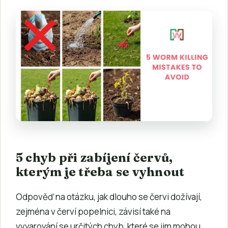
5 chyb při zabíjení červů,
kterým je třeba se vyhnout
Odpověď na otázku, jak dlouho se červi dožívají,
zejména v červí popelnici, závisí také na
vyvarování se určitých chyb, které se jim mohou