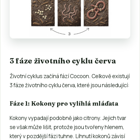
3 fáze životního cyklu červa
Životní cyklus začíná fází Cocoon. Celkově existují
3 fáze životního cyklu červa, které jsou následující:
Fáze 1: Kokony pro vylíhlá mláďata
Kokony vypadají podobně jako citrony. Jejich tvar
se však může lišit, protože jsou tvořeny hlenem,
který v pozdější fázi tuhne. Líhnutí kokonů závisí