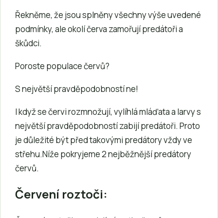
Řekněme, že jsou splněny všechny výše uvedené
podmínky, ale okolí červa zamořují predátoři a
škůdci.
Poroste populace červů?
S největší pravděpodobností ne!
I když se červi rozmnožují, vylíhlá mláďata a larvy s
největší pravděpodobností zabijí predátoři. Proto
je důležité být před takovými predátory vždy ve
střehu.Níže pokryjeme 2 nejběžnější predátory
červů.
Červení roztoči: