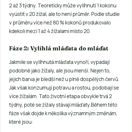
2 až 3 týdny. Teoreticky může vylíhnutí 1 kokonu
vyústit v 20 žížal, ale to není průměr. Podle studie
v průměru více než 80 % kokonů produkovalo
kdekoli mezi 1 až 4 žížalami místo 20.
Fáze 2: Vylíhlá mláďata do mláďat
Jakmile se vylíhnutá mláďata vynoří, vypadají
podobně jako žížaly, ale jsou menší. Nejen to,
jejich barva je bledší než u plně dospělých červů.
Jak však konzumují potravu a rostou, podobají se
více žížalám. Tato životní etapa obvykle trvá 2
týdny, poté se žížaly stávají mláďaty.Během této
fáze však dojde k několika významným změnám,
které jsou: