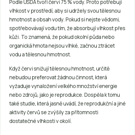
Podle USDA tvoří červi 75 % vody. Proto potřebují
vlhkost v prostředí, aby si udržely svou tělesnou
hmotnost a obsah vody. Pokud si nejste vědomi,
spotřebovávají vodu tím, že absorbují vlhkost přes
kůži. To znamená, že pokud okolní půda nebo
organická hmota nejsou vlhké, začnou ztrácet
vodu a tělesnou hmotnost.
Když červi snižují tělesnou hmotnost, určitě
nebudou preferovat žádnou činnost, která
vyžaduje vynaložení velkého množství energie
nebo zdrojů, jako je reprodukce. Dospěla k tomu
také studie, která jasně uvádí, že reprodukční a jiné
aktivity červů se zvýšily za přítomnosti
dostatečné vlhkosti v okolí.