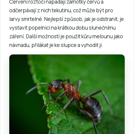
Červení roztoči napadají zámotky červů a
odčerpávají z nich tekutinu, což může být pro
larvy smrtelné. Nejlepší způsob, jak je odstranit, je
vystavit popelnici na krátkou dobu slunečnímu
záření. Další možností je použít kůru melounu jako
návnadu, přilákat je ke slupce a vyhodit ji.