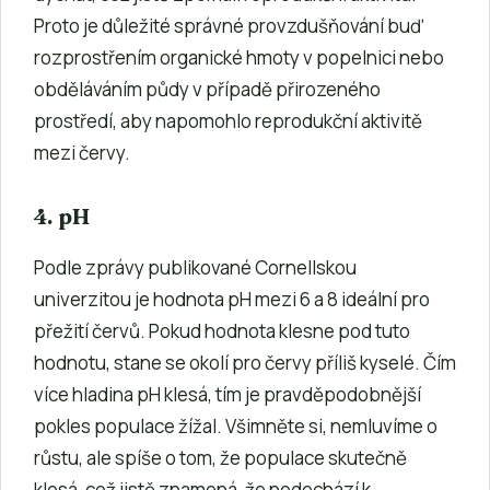
Proto je důležité správné provzdušňování buď
rozprostřením organické hmoty v popelnici nebo
obděláváním půdy v případě přirozeného
prostředí, aby napomohlo reprodukční aktivitě
mezi červy.
4. pH
Podle zprávy publikované Cornellskou
univerzitou je hodnota pH mezi 6 a 8 ideální pro
přežití červů. Pokud hodnota klesne pod tuto
hodnotu, stane se okolí pro červy příliš kyselé. Čím
více hladina pH klesá, tím je pravděpodobnější
pokles populace žížal. Všimněte si, nemluvíme o
růstu, ale spíše o tom, že populace skutečně
klesá, což jistě znamená, že nedochází k