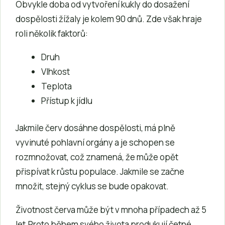
Obvykle doba od vytvoření kukly do dosažení
dospělosti žížaly je kolem 90 dnů. Zde však hraje
roli několik faktorů:
Druh
Vlhkost
Teplota
Přístup k jídlu
Jakmile červ dosáhne dospělosti, má plně
vyvinuté pohlavní orgány a je schopen se
rozmnožovat, což znamená, že může opět
přispívat k růstu populace. Jakmile se začne
množit, stejný cyklus se bude opakovat.
Životnost červa může být v mnoha případech až 5
let.Proto během svého života produkují četné