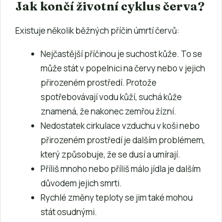
Jak končí životní cyklus červa?
Existuje několik běžných příčin úmrtí červů:
Nejčastější příčinou je suchost kůže. To se
může stát v popelnici na červy nebo v jejich
přirozeném prostředí. Protože
spotřebovávají vodu kůží, suchá kůže
znamená, že nakonec zemřou žízní.
Nedostatek cirkulace vzduchu v koši nebo
přirozeném prostředí je dalším problémem,
který způsobuje, že se dusí a umírají.
Příliš mnoho nebo příliš málo jídla je dalším
důvodem jejich smrti.
Rychlé změny teploty se jim také mohou
stát osudnými.