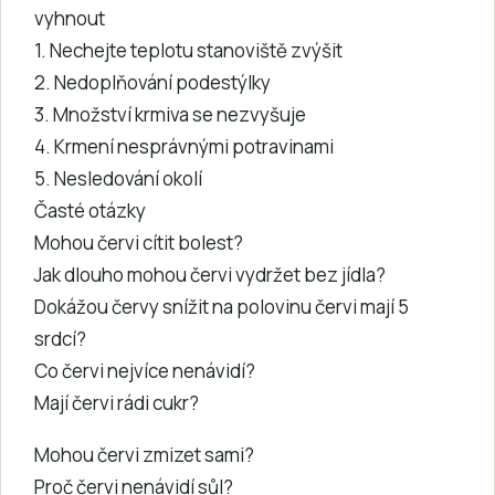
vyhnout
1. Nechejte teplotu stanoviště zvýšit
2. Nedoplňování podestýlky
3. Množství krmiva se nezvyšuje
4. Krmení nesprávnými potravinami
5. Nesledování okolí
Časté otázky
Mohou červi cítit bolest?
Jak dlouho mohou červi vydržet bez jídla?
Dokážou červy snížit na polovinu červi mají 5
srdcí?
Co červi nejvíce nenávidí?
Mají červi rádi cukr?
Mohou červi zmizet sami?
Proč červi nenávidí sůl?