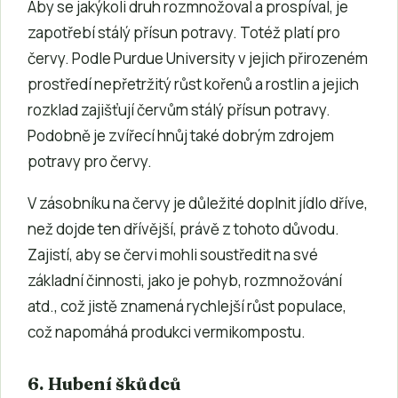
Aby se jakýkoli druh rozmnožoval a prospíval, je
zapotřebí stálý přísun potravy. Totéž platí pro
červy. Podle Purdue University v jejich přirozeném
prostředí nepřetržitý růst kořenů a rostlin a jejich
rozklad zajišťují červům stálý přísun potravy.
Podobně je zvířecí hnůj také dobrým zdrojem
potravy pro červy.
V zásobníku na červy je důležité doplnit jídlo dříve,
než dojde ten dřívější, právě z tohoto důvodu.
Zajistí, aby se červi mohli soustředit na své
základní činnosti, jako je pohyb, rozmnožování
atd., což jistě znamená rychlejší růst populace,
což napomáhá produkci vermikompostu.
6. Hubení škůdců