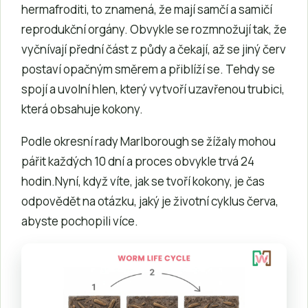
hermafroditi, to znamená, že mají samčí a samičí
reprodukční orgány. Obvykle se rozmnožují tak, že
vyčnívají přední část z půdy a čekají, až se jiný červ
postaví opačným směrem a přiblíží se. Tehdy se
spojí a uvolní hlen, který vytvoří uzavřenou trubici,
která obsahuje kokony.
Podle okresní rady Marlborough se žížaly mohou
pářit každých 10 dní a proces obvykle trvá 24
hodin.Nyní, když víte, jak se tvoří kokony, je čas
odpovědět na otázku, jaký je životní cyklus červa,
abyste pochopili více.