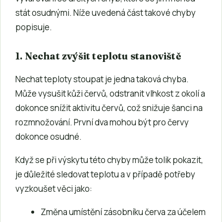
stát osudnými. Níže uvedená část takové chyby
popisuje.
1. Nechat zvýšit teplotu stanoviště
Nechat teploty stoupat je jedna taková chyba.
Může vysušit kůži červů, odstranit vlhkost z okolí a
dokonce snížit aktivitu červů, což snižuje šanci na
rozmnožování. První dva mohou být pro červy
dokonce osudné.
Když se při výskytu této chyby může tolik pokazit,
je důležité sledovat teplotu a v případě potřeby
vyzkoušet věci jako:
Změna umístění zásobníku červa za účelem