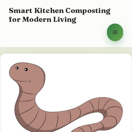
Přeskočit
Smart Kitchen Composting
na
for Modern Living
obsah
Menu