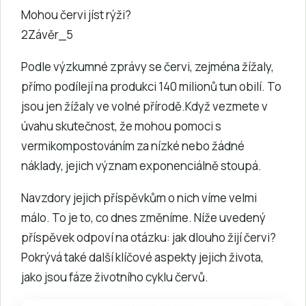
Mohou červi jíst rýži?
2Závěr_5
Podle výzkumné zprávy se červi, zejména žížaly,
přímo podílejí na produkci 140 milionů tun obilí. To
jsou jen žížaly ve volné přírodě.Když vezmete v
úvahu skutečnost, že mohou pomoci s
vermikompostováním za nízké nebo žádné
náklady, jejich význam exponenciálně stoupá.
Navzdory jejich příspěvkům o nich víme velmi
málo. To je to, co dnes změníme. Níže uvedený
příspěvek odpoví na otázku: jak dlouho žijí červi?
Pokrývá také další klíčové aspekty jejich života,
jako jsou fáze životního cyklu červů.