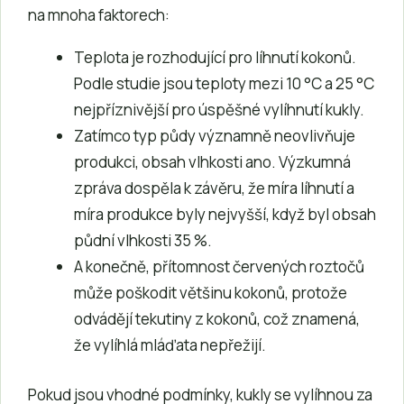
na mnoha faktorech:
Teplota je rozhodující pro líhnutí kokonů.
Podle studie jsou teploty mezi 10 °C a 25 °C
nejpříznivější pro úspěšné vylíhnutí kukly.
Zatímco typ půdy významně neovlivňuje
produkci, obsah vlhkosti ano. Výzkumná
zpráva dospěla k závěru, že míra líhnutí a
míra produkce byly nejvyšší, když byl obsah
půdní vlhkosti 35 %.
A konečně, přítomnost červených roztočů
může poškodit většinu kokonů, protože
odvádějí tekutiny z kokonů, což znamená,
že vylíhlá mláďata nepřežijí.
Pokud jsou vhodné podmínky, kukly se vylíhnou za