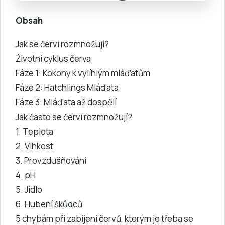
Obsah
Jak se červi rozmnožují?
Životní cyklus červa
Fáze 1: Kokony k vylíhlým mláďatům
Fáze 2: Hatchlings Mláďata
Fáze 3: Mláďata až dospělí
Jak často se červi rozmnožují?
1. Teplota
2. Vlhkost
3. Provzdušňování
4. pH
5. Jídlo
6. Hubení škůdců
5 chybám při zabíjení červů, kterým je třeba se