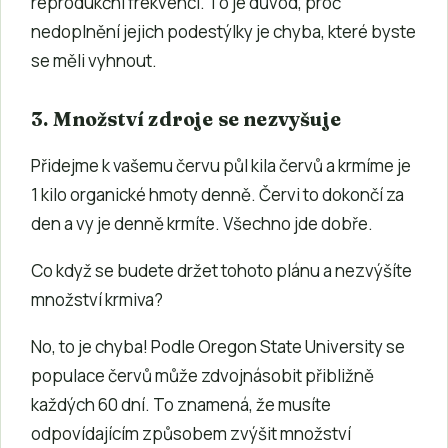
reprodukční frekvenci. To je důvod, proč
nedoplnění jejich podestýlky je chyba, které byste
se měli vyhnout.
3. Množství zdroje se nezvyšuje
Přidejme k vašemu červu půl kila červů a krmíme je
1 kilo organické hmoty denně. Červi to dokončí za
den a vy je denně krmíte. Všechno jde dobře.
Co když se budete držet tohoto plánu a nezvýšíte
množství krmiva?
No, to je chyba! Podle Oregon State University se
populace červů může zdvojnásobit přibližně
každých 60 dní. To znamená, že musíte
odpovídajícím způsobem zvýšit množství