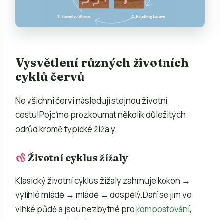
Vysvětlení různých životních
cyklů červů
Ne všichni červi následují stejnou životní
cestu!Pojďme prozkoumat několik důležitých
odrůd kromě typické žížaly.
Životní cyklus žížaly
Klasický životní cyklus žížaly zahrnuje kokon →
vylíhlé mládě → mládě → dospělý.Daří se jim ve
vlhké půdě a jsou nezbytné pro
kompostování
,