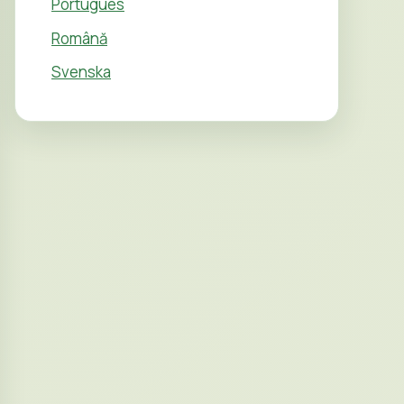
Português
Română
Svenska