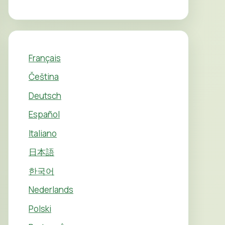
Français
Čeština
Deutsch
Español
Italiano
日本語
한국어
Nederlands
Polski