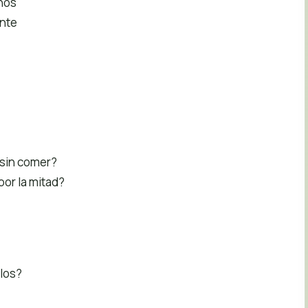
anos
ente
sin comer?
por la mitad?
los?