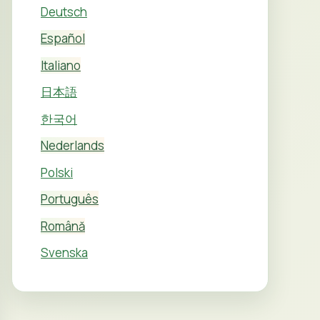
Deutsch
Español
Italiano
日本語
한국어
Nederlands
Polski
Português
Română
Svenska