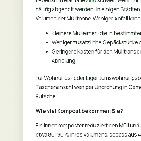
Lebensmittelabfälle
sind
schwer. Wenn Ihr M
häufig abgeholt werden. In einigen Städten
Volumen der Mülltonne.Weniger Abfall kan
Kleinere Mülleimer (die in bestimm
Weniger zusätzliche Gepäckstücke 
Geringere Kosten für den Mülltranspo
Abholung
Für Wohnungs- oder Eigentumswohnungsbe
Taschenanzahl weniger Unordnung in Geme
Rutsche.
Wie viel Kompost bekommen Sie?
Ein Innenkomposter reduziert den Müll und
etwa 80–90 % ihres Volumens, sodass aus 4