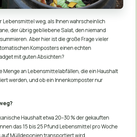
 Lebensmittel weg, als Ihnen wahrscheinlich
ne, der übrig gebliebene Salat, den niemand
 summieren. Aber hier ist die große Frage vieler
tomatischen Komposters einen echten
Gadget mit guten Absichten?
e Menge an Lebensmittelabfällen, die ein Haushalt
tiert werden, und ob ein Innenkomposter nur
 weg?
ikanische Haushalt etwa 20–30 % der gekauften
können das 15 bis 25 Pfund Lebensmittel pro Woche
s auf Mülldeponien transportiert wird.