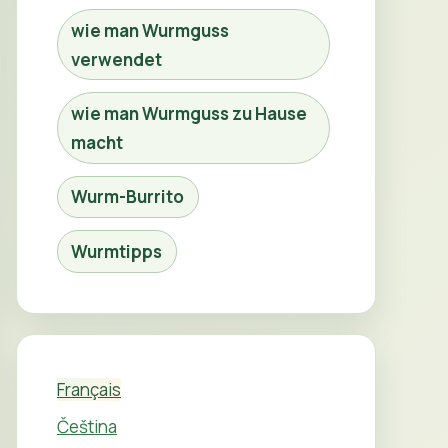
wie man Wurmguss
verwendet
wie man Wurmguss zu Hause
macht
Wurm-Burrito
Wurmtipps
Français
Čeština