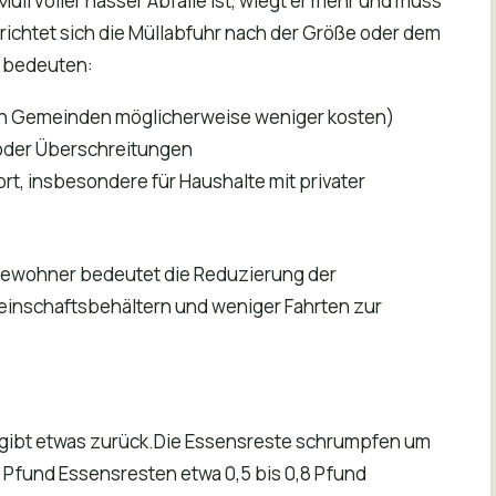
üll voller nasser Abfälle ist, wiegt er mehr und muss
 richtet sich die Müllabfuhr nach der Größe oder dem
n bedeuten:
ten Gemeinden möglicherweise weniger kosten)
oder Überschreitungen
rt, insbesondere für Haushalte mit privater
wohner bedeutet die Reduzierung der
inschaftsbehältern und weniger Fahrten zur
 gibt etwas zurück.Die Essensreste schrumpfen um
 Pfund Essensresten etwa 0,5 bis 0,8 Pfund