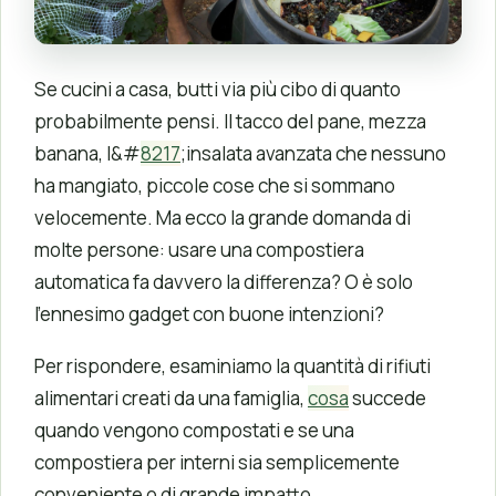
Se cucini a casa, butti via più cibo di quanto
probabilmente pensi. Il tacco del pane, mezza
banana, l&#
8217
;insalata avanzata che nessuno
ha mangiato, piccole cose che si sommano
velocemente. Ma ecco la grande domanda di
molte persone: usare una compostiera
automatica fa davvero la differenza? O è solo
l’ennesimo gadget con buone intenzioni?
Per rispondere, esaminiamo la quantità di rifiuti
alimentari creati da una famiglia,
cosa
succede
quando vengono compostati e se una
compostiera per interni sia semplicemente
conveniente o di grande impatto.