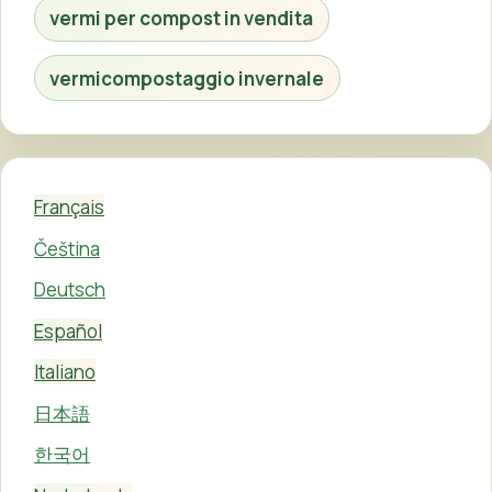
vermi per compost in vendita
vermicompostaggio invernale
Français
Čeština
Deutsch
Español
Italiano
日本語
한국어