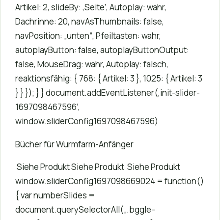
Artikel: 2, slideBy: ‚Seite‘, Autoplay: wahr,
Dachrinne: 20, navAsThumbnails: false,
navPosition: „unten“, Pfeiltasten: wahr,
autoplayButton: false, autoplayButtonOutput:
false, MouseDrag: wahr, Autoplay: falsch,
reaktionsfähig: { 768: { Artikel: 3 }, 1025: { Artikel: 3
} } }); } } document.addEventListener(‚init-slider-
1697098467596‘,
window.sliderConfig1697098467596)
Bücher für Wurmfarm-Anfänger
Siehe Produkt
Siehe Produkt
Siehe Produkt
window.sliderConfig1697098669024 = function()
{ var numberSlides =
document.querySelectorAll(„.bggle–