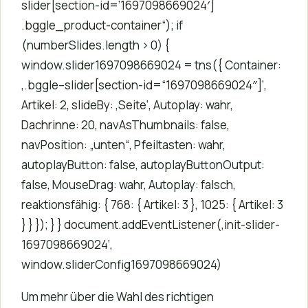
slider[section-id=’1697098669024′]
.bggle_product-container“); if
(numberSlides.length > 0) {
window.slider1697098669024 = tns({ Container:
‚.bggle–slider[section-id=“1697098669024″]‘,
Artikel: 2, slideBy: ‚Seite‘, Autoplay: wahr,
Dachrinne: 20, navAsThumbnails: false,
navPosition: „unten“, Pfeiltasten: wahr,
autoplayButton: false, autoplayButtonOutput:
false, MouseDrag: wahr, Autoplay: falsch,
reaktionsfähig: { 768: { Artikel: 3 }, 1025: { Artikel: 3
} } }); } } document.addEventListener(‚init-slider-
1697098669024‘,
window.sliderConfig1697098669024)
Um mehr über die Wahl des richtigen