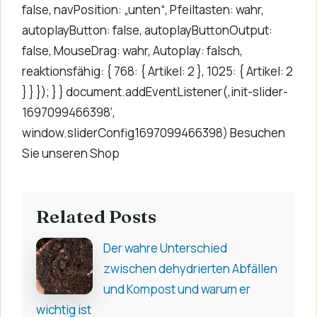
false, navPosition: „unten“, Pfeiltasten: wahr,
autoplayButton: false, autoplayButtonOutput:
false, MouseDrag: wahr, Autoplay: falsch,
reaktionsfähig: { 768: { Artikel: 2 }, 1025: { Artikel: 2
} } }); } } document.addEventListener(‚init-slider-
1697099466398‘,
window.sliderConfig1697099466398) Besuchen
Sie unseren Shop
Related Posts
Der wahre Unterschied
zwischen dehydrierten Abfällen
und Kompost und warum er
wichtig ist