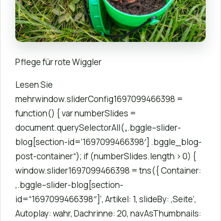
Pflege für rote Wiggler
Lesen Sie
mehrwindow.sliderConfig1697099466398 =
function() { var numberSlides =
document.querySelectorAll(„.bggle–slider-
blog[section-id=’1697099466398′] .bggle_blog-
post-container“); if (numberSlides.length > 0) {
window.slider1697099466398 = tns({ Container:
‚.bggle–slider-blog[section-
id=“1697099466398″]‘, Artikel: 1, slideBy: ‚Seite‘,
Autoplay: wahr, Dachrinne: 20, navAsThumbnails: