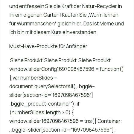
und entfesseln Sie die Kraft der Natur-Recycler in
Ihrem eigenen Garten! Kaufen Sie „Wurm lernen
für Wurmmenschen“ gleich hier. Das ist Meme und
ich bin mit diesem Kurs einverstanden.
Must-Have-Produkte für Anfänger
Siehe Produkt
Siehe Produkt
Siehe Produkt
window.sliderConfig1697098467596 = function()
{ var numberSlides =
document.querySelectorAll(„.bggle–
slider[section-id=’1697098467596′]
.bggle_product-container“); if
(numberSlides.length > 0) {
window.slider1697098467596 = tns({ Container:
‚.bggle–slider[section-id=“1697098467596″]‘,