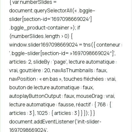
{ var numberSlides =
document.querySelectorAll(« .bggle–
slider[section-id=’1697098669024′]
.bggle_product-container »); if
(numberSlides.length > 0) {
window.slider1697098669024 = tns({ conteneur :
‘.bggle–slider[section-id= »1697098669024″]’,
articles: 2, slideBy : ‘page’, lecture automatique :
vrai, gouttière : 20, navAsThumbnails : faux,
navPosition : « en bas », touches fléchées : vrai,
bouton de lecture automatique : faux,
autoplayButtonOutput : faux, mouseDrag : vrai,
lecture automatique : fausse, réactif : { 768 : {
articles : 3 }, 1025 : { articles : 3 } } }); } }
document.addEventListener(‘init-slider-
1697098669024’,