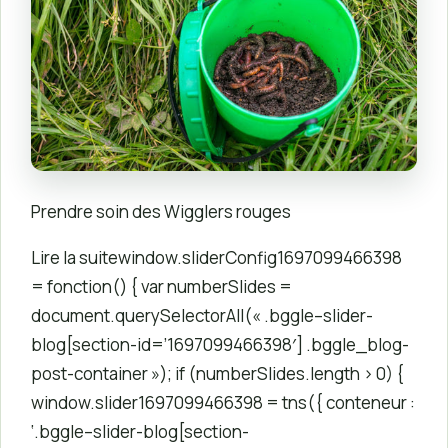
Prendre soin des Wigglers rouges
Lire la suitewindow.sliderConfig1697099466398
= fonction() { var numberSlides =
document.querySelectorAll(« .bggle–slider-
blog[section-id=’1697099466398′] .bggle_blog-
post-container »); if (numberSlides.length > 0) {
window.slider1697099466398 = tns({ conteneur :
‘.bggle–slider-blog[section-