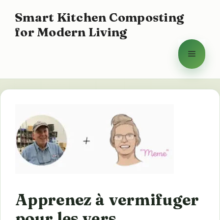
Aller
Smart Kitchen Composting
au
for Modern Living
contenu
Menu
Apprenez à vermifuger
pour les vers