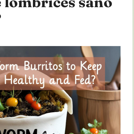
 lombrices sano
?