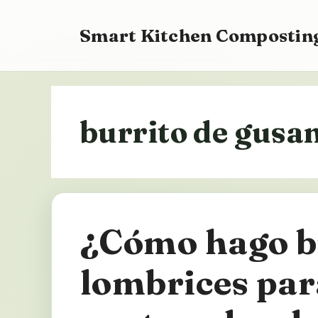
Saltar
al
Smart Kitchen Composting
contenido
burrito de gusa
¿Cómo hago b
lombrices pa