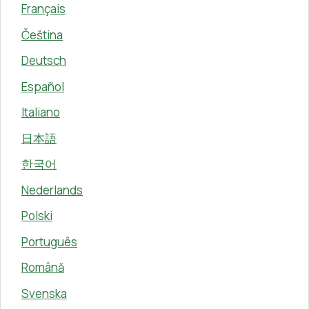
Français
Čeština
Deutsch
Español
Italiano
日本語
한국어
Nederlands
Polski
Português
Română
Svenska