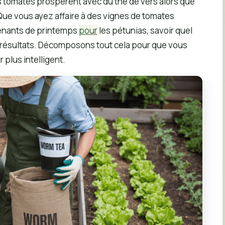
tomates prospèrent avec du thé de vers alors que
? Que vous ayez affaire à des vignes de tomates
tenants de printemps
pour
les pétunias, savoir quel
s résultats. Décomposons tout cela pour que vous
 plus intelligent.