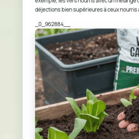
exemple, les vers nourris avec un mélange d
déjections bien supérieures à ceux nourris 
_0_962884__