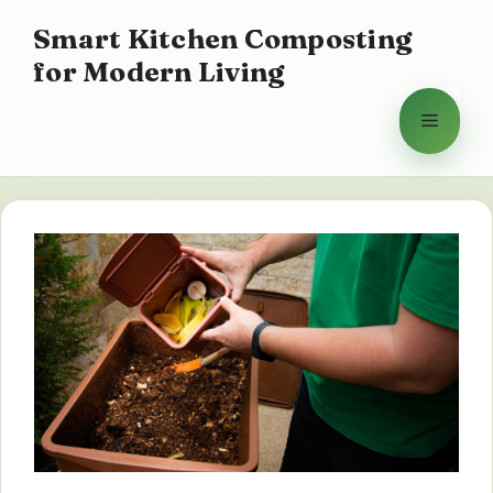
컨
Smart Kitchen Composting
텐
for Modern Living
츠
로
메
건
너
뉴
뛰
기