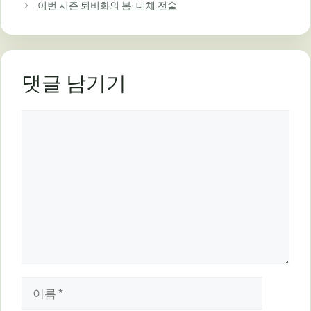
리
이번 시즌 퇴비화의 봄: 대체 전술
댓글 남기기
댓
글
이
름