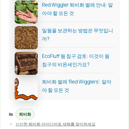
Red Wiggler 퇴비화 벌레 안내: 알
아야 할 모든 것
밀웜을 보관하는 방법은 무엇입니
까?
EcoFluff 웜 침구 검토: 이것이 웜
침구의 비욘세인가요?
퇴비화 벌레 'Red Wigglers': 알아
야 할 모든 것
카
퇴비화
테
고
신선한 퇴비화 아이디어로 새해를 맞이하세요