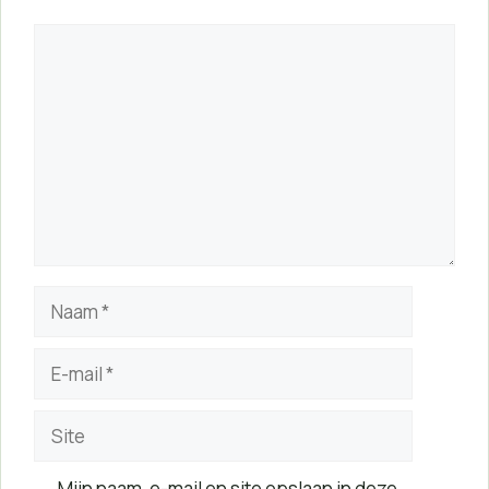
Reactie
Naam
E-
mail
Site
Mijn naam, e-mail en site opslaan in deze