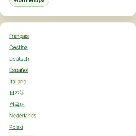
Wormentips
Français
Čeština
Deutsch
Español
Italiano
日本語
한국어
Nederlands
Polski