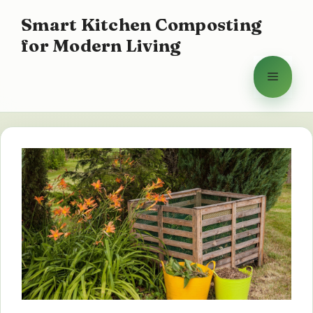
Ga
Smart Kitchen Composting
naar
for Modern Living
de
inhoud
Menu