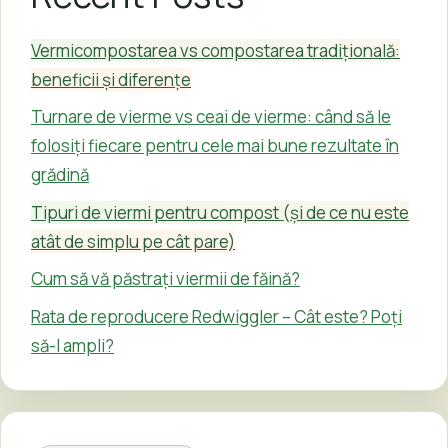
Vermicompostarea vs compostarea tradițională:
beneficii și diferențe
Turnare de vierme vs ceai de vierme: când să le
folosiți fiecare pentru cele mai bune rezultate în
grădină
Tipuri de viermi pentru compost (și de ce nu este
atât de simplu pe cât pare)
Cum să vă păstrați viermii de făină?
Rata de reproducere Redwiggler – Cât este? Poți
să-l ampli?