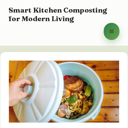
Hoppa
Smart Kitchen Composting
till
for Modern Living
innehåll
Meny