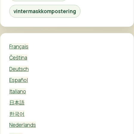
vintermaskkompostering
Français
Čeština
Deutsch
Español
Italiano
日本語
한국어
Nederlands