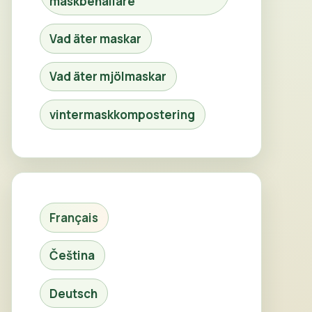
maskbehållare
Vad äter maskar
Vad äter mjölmaskar
vintermaskkompostering
Français
Čeština
Deutsch