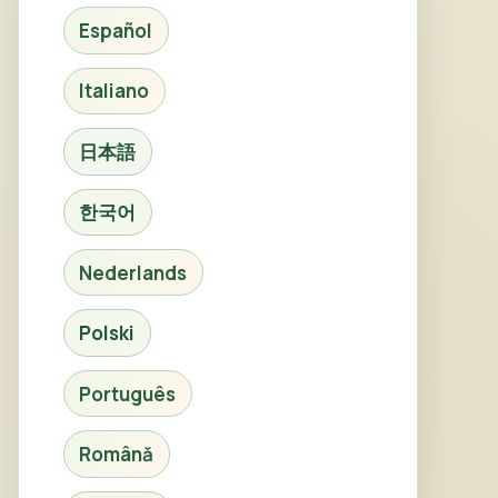
Español
Italiano
日本語
한국어
Nederlands
Polski
Português
Română