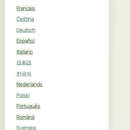
Français
Čeština
Deutsch
Español
Italiano
日本語
한국어
Nederlands
Polski
Português
Română
Svenska