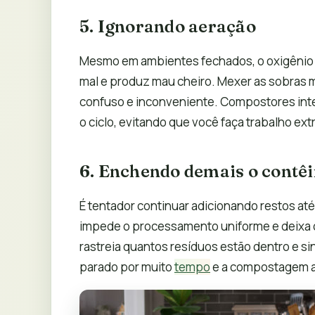
5. Ignorando aeração
Mesmo em ambientes fechados, o oxigênio
mal e produz mau cheiro. Mexer as sobras 
confuso e inconveniente. Compostores int
o ciclo, evitando que você faça trabalho ext
6. Enchendo demais o contê
É tentador continuar adicionando restos até
impede o processamento uniforme e deixa o
rastreia quantos resíduos estão dentro e sin
parado por muito
tempo
e a compostagem ac