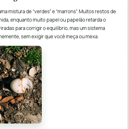
a mistura de “verdes” e “marrons”. Muitos restos de
da, enquanto muito papel ou papelão retarda o
radas para corrigir o equilíbrio, mas um sistema
memente, sem exigir que você meça ou mexa.