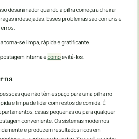
so desanimador quando a pilha começa a cheirar
 pragas indesejadas. Esses problemas são comuns e
 erros.
torna-se limpa, rápida e gratificante.
mpostagem interna e
como
evitá-los.
erna
pessoas que não têm espaço para uma pilha no
ida e limpa de lidar com restos de comida. É
apartamentos, casas pequenas ou para qualquer
postagem conveniente. Os sistemas modernos
pidamente e produzem resultados ricos em
ésticas ou canteiros de jardim. Se você cozinha