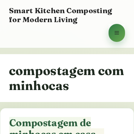
Saltar
Smart Kitchen Composting
para
for Modern Living
o
conteúdo
Menu
compostagem com
minhocas
Compostagem de