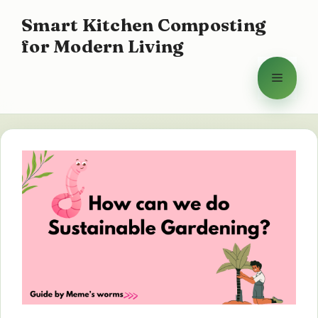
Přeskočit
Smart Kitchen Composting
na
for Modern Living
obsah
Menu