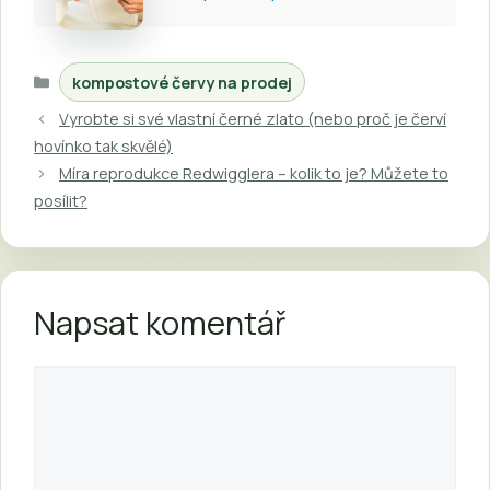
Rubriky
kompostové červy na prodej
Vyrobte si své vlastní černé zlato (nebo proč je červí
hovínko tak skvělé)
Míra reprodukce Redwigglera – kolik to je? Můžete to
posílit?
Napsat komentář
Komentář