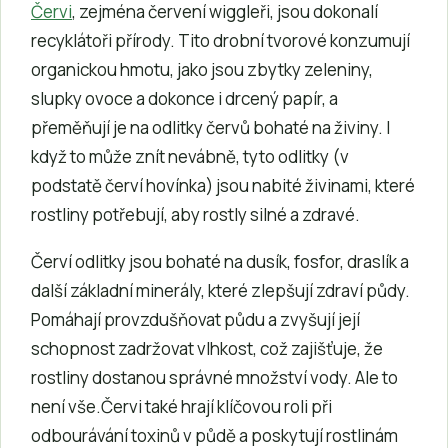
Červi
, zejména červení wiggleři, jsou dokonalí
recyklátoři přírody. Tito drobní tvorové konzumují
organickou hmotu, jako jsou zbytky zeleniny,
slupky ovoce a dokonce i drcený papír, a
přeměňují je na odlitky červů bohaté na živiny. I
když to může znít nevábně, tyto odlitky (v
podstatě červí hovínka) jsou nabité živinami, které
rostliny potřebují, aby rostly silné a zdravé.
Červí odlitky jsou bohaté na dusík, fosfor, draslík a
další základní minerály, které zlepšují zdraví půdy.
Pomáhají provzdušňovat půdu a zvyšují její
schopnost zadržovat vlhkost, což zajišťuje, že
rostliny dostanou správné množství vody. Ale to
není vše.Červi také hrají klíčovou roli při
odbourávání toxinů v půdě a poskytují rostlinám