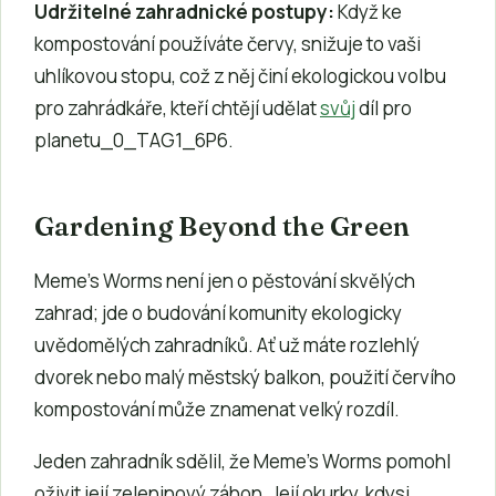
Udržitelné zahradnické postupy:
Když ke
kompostování používáte červy, snižuje to vaši
uhlíkovou stopu, což z něj činí ekologickou volbu
pro zahrádkáře, kteří chtějí udělat
svůj
díl pro
planetu_0_TAG1_6P6.
Gardening Beyond the Green
Meme’s Worms není jen o pěstování skvělých
zahrad; jde o budování komunity ekologicky
uvědomělých zahradníků. Ať už máte rozlehlý
dvorek nebo malý městský balkon, použití červího
kompostování může znamenat velký rozdíl.
Jeden zahradník sdělil, že Meme’s Worms pomohl
oživit její zeleninový záhon. Její okurky, kdysi