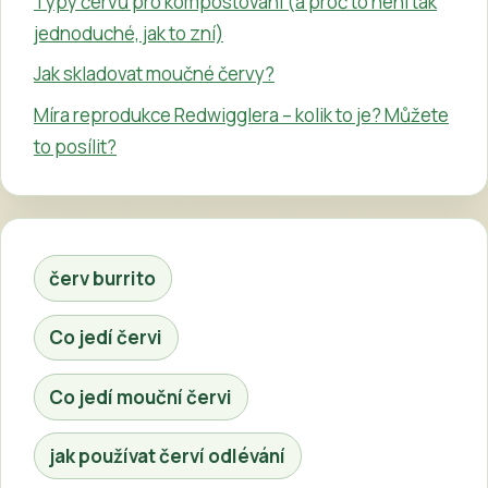
Typy červů pro kompostování (a proč to není tak
jednoduché, jak to zní)
Jak skladovat moučné červy?
Míra reprodukce Redwigglera – kolik to je? Můžete
to posílit?
červ burrito
Co jedí červi
Co jedí mouční červi
jak používat červí odlévání