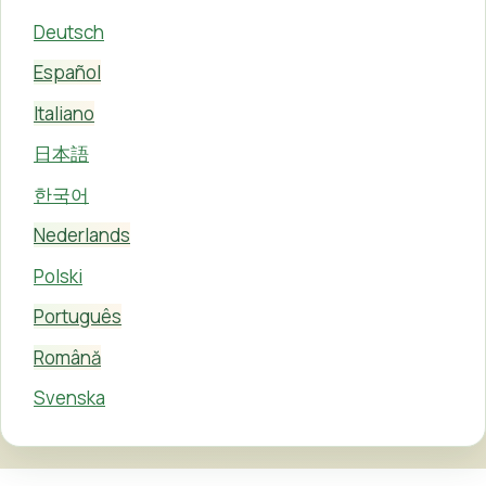
Deutsch
Español
Italiano
日本語
한국어
Nederlands
Polski
Português
Română
Svenska