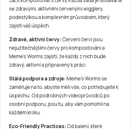
začít kompostovat s červy.Každá sada je dodávána
se zdravými, aktivními červenými wigglery,
podestýlkou a komplexním průvodcem, který
zajistí váš úspěch.
Zdravé, aktivní červy:
Červení červi jsou
nejužitečnějšími červy pro kompostování a
Meme’s Worms zajistí, že každý z nich bude
zdravý, aktivní a připravený k práci.
Stálá podpora a zdroje:
Meme’s Worms se
zaměřuje na to, abyste měli vše, co potřebujete k
úspěchu. Od podrobných videoprůvodců po
osobní podporu, jsou tu, aby vám pomohli na
každém kroku.
Eco-Friendly Practices:
Od balení, které