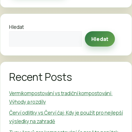
Hledat
Hledat
Recent Posts
Vermikompostování vs tradiční kompostování:
Výhody a rozdíly
Červí odlitky vs Červí čaj: Kdy je použít pro nejlepší
výsledky na zahradě