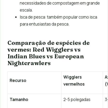
necessidades de compostagem em grande
escala.
Isca de pesca: também popular como isca
para entusiastas da pesca.
Comparação de espécies de
vermes: Red Wigglers vs
Indian Blues vs European
Nightcrawlers
Wigglers
A
Recurso
vermelhos
(
Tamanho
2-5 polegadas
3