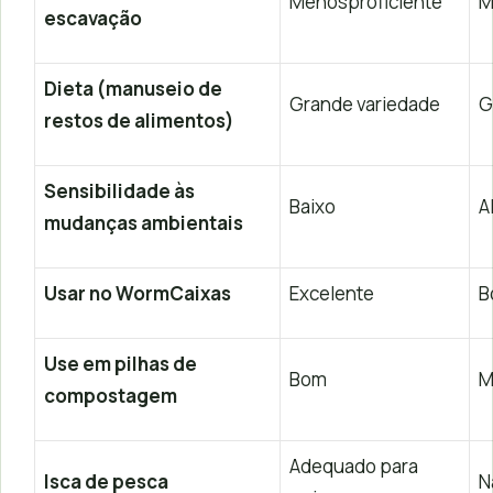
Menosproficiente
M
escavação
Dieta (manuseio de
Grande variedade
G
restos de alimentos)
Sensibilidade às
Baixo
A
mudanças ambientais
Usar no WormCaixas
Excelente
B
Use em pilhas de
Bom
M
compostagem
Adequado para
Isca de pesca
N