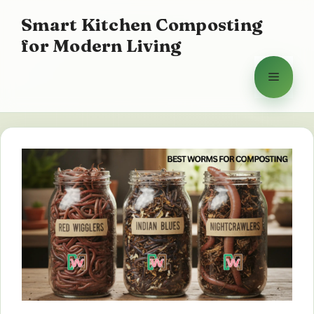
Saltar
Smart Kitchen Composting
para
for Modern Living
o
conteúdo
Menu