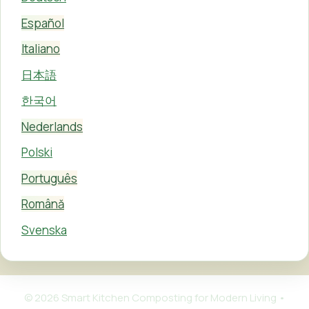
Español
Italiano
日本語
한국어
Nederlands
Polski
Português
Română
Svenska
© 2026 Smart Kitchen Composting for Modern Living
•