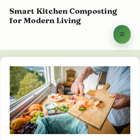
Ga
Smart Kitchen Composting
naar
for Modern Living
de
inhoud
Menu