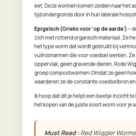
eet. Deze wormen komen zelden naar het aa
tijd ondergronds door in hun laterale holsy
Epigeïsch (Grieks voor ‘op de aarde’)
– d
zich met rottend organisch materiaal. Ze h
het type worm dat wordt gebruikt bij vermic
vuilnismannen die voor voedsel werken. Ze 
oppervlak, geen gravende dieren. Rode Wigg
groep compostwormen.Omdat ze geen hole
waarderen ze de constante voedselbron en
Ik hoop dat dit je helpt een beetje inzicht
het kopen van de juiste soort worm voor je af
Must Read :
Red Wiggler Worms 