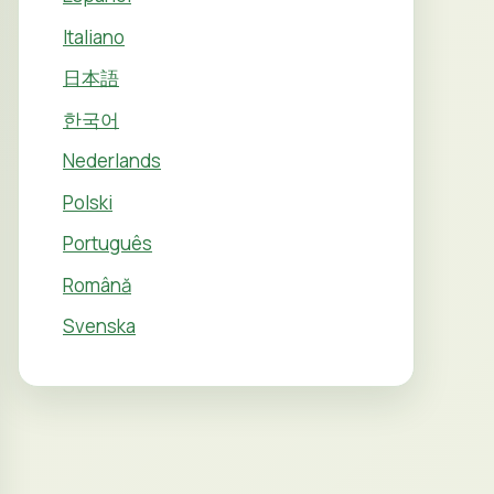
Italiano
日本語
한국어
Nederlands
Polski
Português
Română
Svenska