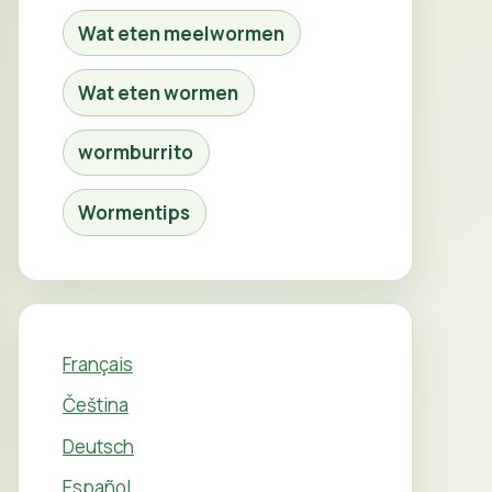
Wat eten meelwormen
Wat eten wormen
wormburrito
Wormentips
Français
Čeština
Deutsch
Español