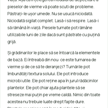
pieselor de vierme vă poate scuti de probleme.
Păstrați-le ușor umede. Nu se usucă niciodată.
Niciodată sigilat complet. Lasă-i să respire. Lasă-i
să rămână în viață. Piesele turnate pot rămâne
utilizabile luni de zile dacă sunt păstrate cu puțină
grijă.
Și grădinarilor le place să se întoarcă la elementele
de bază. Ei întreabă din nou: ce este turnarea de
vierme și de ce să te deranjezi? Turnările pot
îmbunătăți textura solului. Ele pot introduce
microbi utile. Ele pot reține apa în jurul rădăcinilor
plantelor. Ele pot chiar ajuta plantele să se
streseze mai puțin pe vreme caldă. Nimic din toate
acestea nu trebuie luate drept fapte dure.