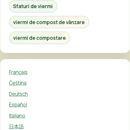
Sfaturi de viermi
viermi de compost de vânzare
viermi de compostare
Français
Čeština
Deutsch
Español
Italiano
日本語