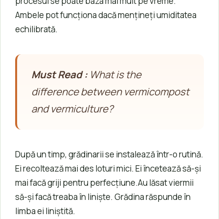
procesul se poate baza mai mult pe vreme.
Ambele pot funcționa dacă mențineți umiditatea
echilibrată.
Must Read :
What is the
difference between vermicompost
and vermiculture?
După un timp, grădinarii se instalează într-o rutină.
Ei recoltează mai des loturi mici. Ei încetează să-și
mai facă griji pentru perfecțiune.Au lăsat viermii
să-și facă treaba în liniște. Grădina răspunde în
limba ei liniștită.