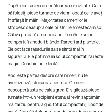
După recoltare vine următoarea curiozitate. Cum
să folosiți piese turnate de viermi odată ce le aveți
în sfârșit în mâini. Majoritatea oamenilor le
stropesc deasupra oalelor. Unii le amestecă în sol.
Câțiva prepară un ceai blând. Turnările se pot
comporta în moduri blânde. Rareori ard plantele.
Ele pot face răsadurile să se simtă mai în
siguranță. Ele pot înmuia solul compactat. Nu este
magie. Doar biologie lentă.
Apoi este partea despre care nimeni nu te
avertizează: stocarea acestora. Oamenii
descoperă asta pe calea grea. Ei sigilează piese
turnate într-un recipient etanș și revin săptămâni
mai târziu pentru a găsi totul compactat și lipsit de
viață. Așa că înțelegerea modului de depozitare a