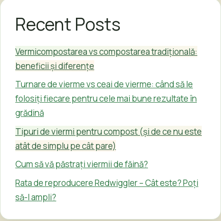
Recent Posts
Vermicompostarea vs compostarea tradițională:
beneficii și diferențe
Turnare de vierme vs ceai de vierme: când să le
folosiți fiecare pentru cele mai bune rezultate în
grădină
Tipuri de viermi pentru compost (și de ce nu este
atât de simplu pe cât pare)
Cum să vă păstrați viermii de făină?
Rata de reproducere Redwiggler – Cât este? Poți
să-l ampli?