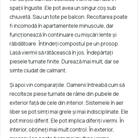
spații înguste. Ele pot avea un singur coș sub
chiuvetă. Sau un tote pe balcon. Recoltarea poate
fi incomodă în apartamentele minuscule, dar
funcționează în continuare cu mișcări lente și
răbdătoare. Întindeți compostul pe un prosop.
Lasă viermii să rătăcească în jos. Îndepărtați
piesele turnate finite. Durează mai mult, dar se
simte ciudat de calmant.
Și apoi vin comparațiile. Oamenii întreabă cum să
recolteze piese turnate de râme din pubele de
exterior față de cele din interior. Sistemele în aer
liber se pot simți mai grele și mai indisciplinate. Ele
pot mirosi diferit. Ele pot implica diferiți viermi. În
interior, obțineți mai mult control. În exterior,