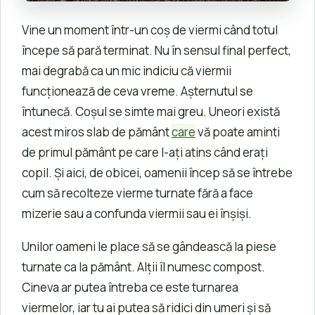
Vine un moment într-un coș de viermi când totul
începe să pară terminat. Nu în sensul final perfect,
mai degrabă ca un mic indiciu că viermii
funcționează de ceva vreme. Așternutul se
întunecă. Coșul se simte mai greu. Uneori există
acest miros slab de pământ
care
vă poate aminti
de primul pământ pe care l-ați atins când erați
copil. Și aici, de obicei, oamenii încep să se întrebe
cum să recolteze vierme turnate fără a face
mizerie sau a confunda viermii sau ei înșiși.
Unilor oameni le place să se gândească la piese
turnate ca la pământ. Alții îl numesc compost.
Cineva ar putea întreba ce este turnarea
viermelor, iar tu ai putea să ridici din umeri și să