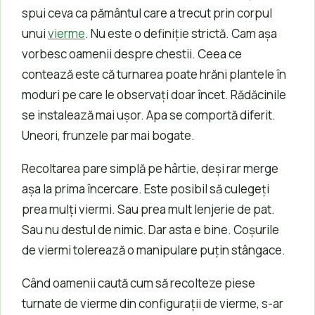
spui ceva ca pământul care a trecut prin corpul
unui
vierme
. Nu este o definiție strictă. Cam așa
vorbesc oamenii despre chestii. Ceea ce
contează este că turnarea poate hrăni plantele în
moduri pe care le observați doar încet. Rădăcinile
se instalează mai ușor. Apa se comportă diferit.
Uneori, frunzele par mai bogate.
Recoltarea pare simplă pe hârtie, deși rar merge
așa la prima încercare. Este posibil să culegeți
prea mulți viermi. Sau prea mult lenjerie de pat.
Sau nu destul de nimic. Dar asta e bine. Coșurile
de viermi tolerează o manipulare puțin stângace.
Când oamenii caută cum să recolteze piese
turnate de vierme din configurații de vierme, s-ar