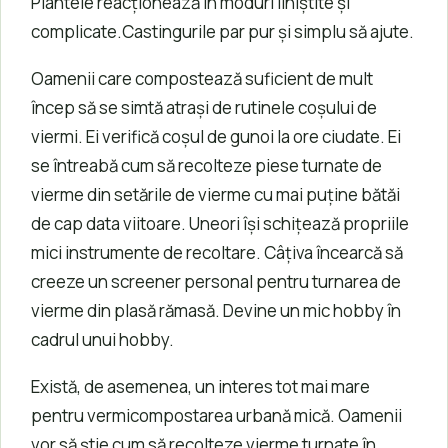
Plantele reacționează în moduri liniștite și
complicate.Castingurile par pur și simplu să ajute.
Oamenii care compostează suficient de mult
încep să se simtă atrași de rutinele coșului de
viermi. Ei verifică coșul de gunoi la ore ciudate. Ei
se întreabă cum să recolteze piese turnate de
vierme din setările de vierme cu mai puține bătăi
de cap data viitoare. Uneori își schițează propriile
mici instrumente de recoltare. Câțiva încearcă să
creeze un screener personal pentru turnarea de
vierme din plasă rămasă. Devine un mic hobby în
cadrul unui hobby.
Există, de asemenea, un interes tot mai mare
pentru vermicompostarea urbană mică. Oamenii
vor să știe cum să recolteze vierme turnate în