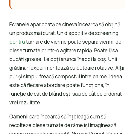
Ecranele apar odată ce cineva încearcă să obțină
un produs mai curat. Un dispozitiv de screening
pentru
turnare de vierme poate separa viermii de
piese turnate printr-o agitare rapidă. Poate lăsa
bucăți groase. Le poți arunca înapoi la coș. Unii
grădinari experimentează cu butoaie rotative. Alții
pur și simplu freacă compostul între palme. Ideea
este că fiecare abordare poate funcționa, în
funcție de cât de blând ești sau de cât de ordonat
vrei rezultate.
Oamenii care încearcă să înțeleagă cum să
recolteze piese turnate de râme își imaginează
uneori o cronologie strictă. Nu există unul. Viermii