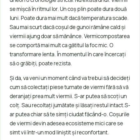
se mișcă în ritmul lor. Un coș plin poate dura două
luni. Poate dura mai mult dacă temperatura scade.
Sau mai scurt dacă coșul de gunoi rămâne cald și
viermii ajung doar să mănânce. Vermicompostarea
se comportă mai mult ca gătitul la foc mic. O
transformare lenta. În momentul în care încercați
să o grăbiți, poate rezista.
Și da, va veni un moment când va trebui să decideți
cum să colectați piese turnate de viermi fără să vă
deranjați prea mult viermii. S-ar putea să scoți un
colț. Sau recoltați jumătate și lăsați restul intact.S-
ar putea chiar să te simți ciudat făcând-o. Coșurile
de viermi devin adesea ecosisteme mici care se
simt vii într-un mod liniștit și reconfortant.