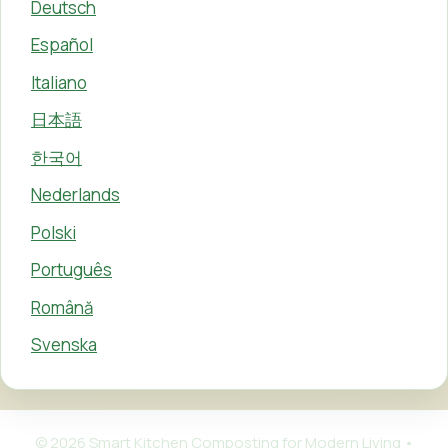
Deutsch
Español
Italiano
日本語
한국어
Nederlands
Polski
Português
Română
Svenska
© 2026 Smart Kitchen Composting for Modern Living
•