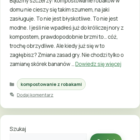
Bądźmy szczerzy: kompostowanie robaków w
domu nie cieszy się takim szumem, na jaki
zasługuje. To nie jest błyskotliwe. To nie jest
modne. I jeśli nie wpadłeś już do króliczej nory z
kompostem, prawdopodobnie brzmi to… cóż,
trochę obrzydliwe. Ale kiedy już się w to
zagłębisz? Zmiana zasad gry. Nie chodzi tylko o
zamianę skórek bananów …
Dowiedz się więcej
Kategorie
kompostowanie z robakami
Dodaj komentarz
Szukaj