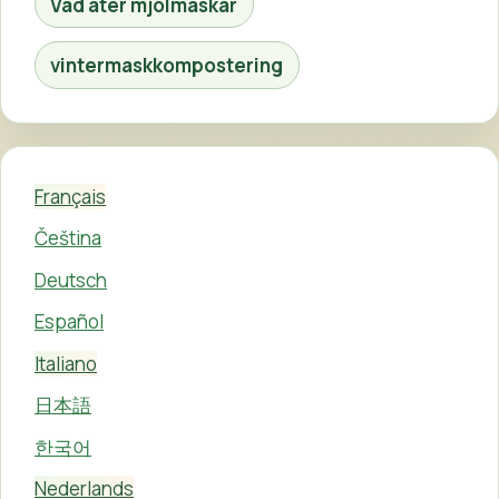
Vad äter mjölmaskar
vintermaskkompostering
Français
Čeština
Deutsch
Español
Italiano
日本語
한국어
Nederlands