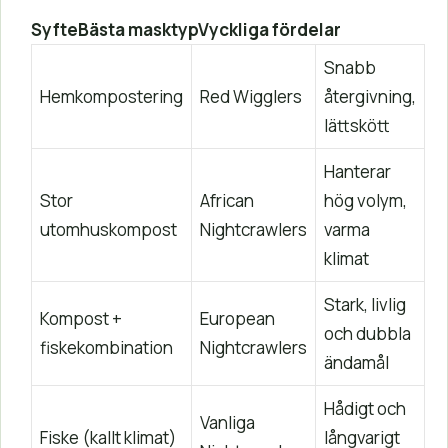
Syfte
Bästa masktyp
Vyckliga fördelar
Snabb
Hemkompostering
Red Wigglers
återgivning,
lättskött
Hanterar
Stor
African
hög volym,
utomhuskompost
Nightcrawlers
varma
klimat
Stark, livlig
Kompost +
European
och dubbla
fiskekombination
Nightcrawlers
ändamål
Hådigt och
Vanliga
Fiske (kallt klimat)
långvarigt