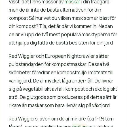
Visst, det finns massor av
maskar
i din trädgård
men de är inte de bästa alternativen för din
kompost Så hur vet du vilken mask som är bäst för
din kompost? Tja, det är där vi kommer in. Nedan
delar vi upp de två mest populära masktyperna för
att hjälpa dig fatta de bästa besluten för din jord
Red Wiggler och European Nightcrawler sätter
guldstandarden för kompostmaskar. Dessa två
skönheter föredrar en kompostmiljö i motsats till
vanlig jord. De är mycket låga underhåll. De livnär
sig på vegetabiliskt avfall, kompost och ekologiskt
strö. De gjutgods som produceras på detta sätt är
rikare än maskar som bara livnär sig på växtjord
Red Wigglers, även om de är mindre (ca 1-1⅕ tum
långa), ger en idealisk balans
mellan
kaliumklorid,