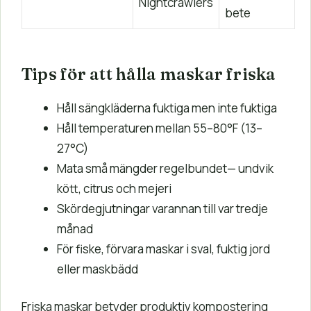
Nightcrawlers
bete
Tips för att hålla maskar friska
Håll sängkläderna fuktiga men inte fuktiga
Håll temperaturen mellan 55–80°F (13–
27°C)
Mata små mängder regelbundet— undvik
kött, citrus och mejeri
Skördegjutningar varannan till var tredje
månad
För fiske, förvara maskar i sval, fuktig jord
eller maskbädd
Friska maskar betyder produktiv kompostering