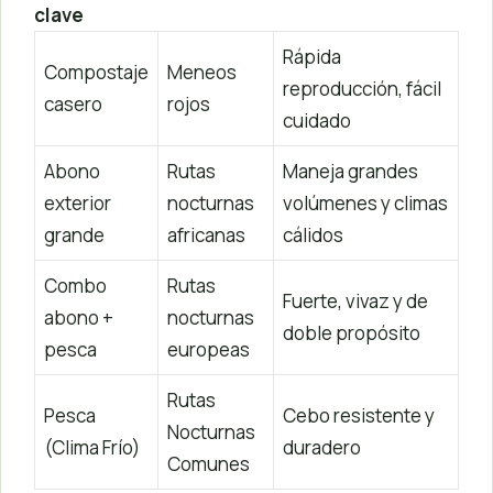
clave
Rápida
Compostaje
Meneos
reproducción, fácil
casero
rojos
cuidado
Abono
Rutas
Maneja grandes
exterior
nocturnas
volúmenes y climas
grande
africanas
cálidos
Combo
Rutas
Fuerte, vivaz y de
abono +
nocturnas
doble propósito
pesca
europeas
Rutas
Pesca
Cebo resistente y
Nocturnas
(Clima Frío)
duradero
Comunes