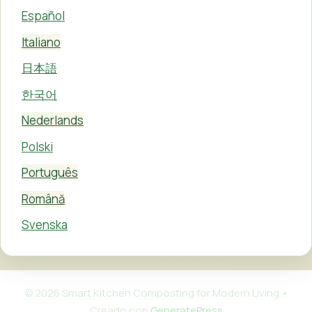
Español
Italiano
日本語
한국어
Nederlands
Polski
Português
Română
Svenska
© 2026 Smart Kitchen Composting for Modern Living
•
Creado con
GeneratePress