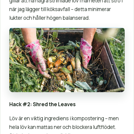
gillar att ha några strimlade löv i närheten att strö i
när jag lägger till köksavfall – detta minimerar
lukter och håller högen balanserad.
Hack #2: Shred the Leaves
Löv är en viktig ingrediens i kompostering – men
hela löv kan mattas ner och blockera luftflödet.