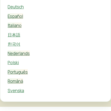
Deutsch
Español
Italiano
日本語
한국어
Nederlands
Polski
Português
Română
Svenska