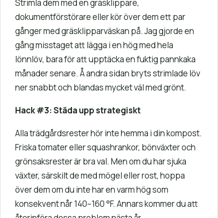
Strimla dem med en gräsklippare,
dokumentförstörare eller kör över dem ett par
gånger med gräsklipparväskan på. Jag gjorde en
gång misstaget att lägga i en hög med hela
lönnlöv, bara för att upptäcka en fuktig pannkaka
månader senare. Å andra sidan bryts strimlade löv
ner snabbt och blandas mycket väl med grönt.
Hack #3: Städa upp strategiskt
Alla trädgårdsrester hör inte hemma i din kompost.
Friska tomater eller squashrankor, bönväxter och
grönsaksrester är bra val. Men om du har sjuka
växter, särskilt de med mögel eller rost, hoppa
över dem om du inte har en varm hög som
konsekvent når 140–160 °F. Annars kommer du att
återinföra dessa problem nästa år.