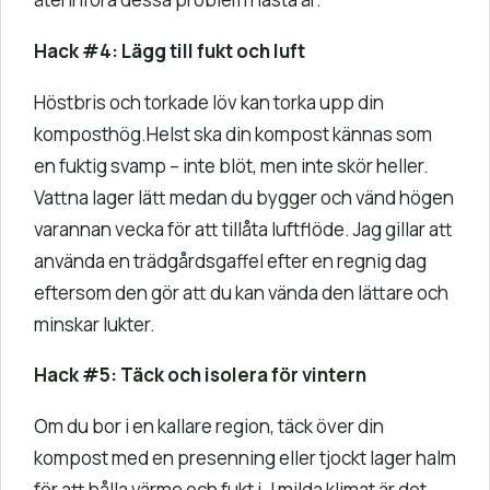
Hack #4: Lägg till fukt och luft
Höstbris och torkade löv kan torka upp din
komposthög.Helst ska din kompost kännas som
en fuktig svamp – inte blöt, men inte skör heller.
Vattna lager lätt medan du bygger och vänd högen
varannan vecka för att tillåta luftflöde. Jag gillar att
använda en trädgårdsgaffel efter en regnig dag
eftersom den gör att du kan vända den lättare och
minskar lukter.
Hack #5: Täck och isolera för vintern
Om du bor i en kallare region, täck över din
kompost med en presenning eller tjockt lager halm
för att hålla värme och fukt i. I milda klimat är det