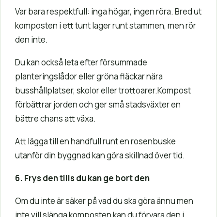
Var bara respektfull: inga högar, ingen röra. Bred ut
komposten i ett tunt lager runt stammen, men rör
den inte.
Du kan också leta efter försummade
planteringslådor eller gröna fläckar nära
busshållplatser, skolor eller trottoarer.Kompost
förbättrar jorden och ger små stadsväxter en
bättre chans att växa.
Att lägga till en handfull runt en rosenbuske
utanför din byggnad kan göra skillnad över tid.
6. Frys den tills du kan ge bort den
Om du inte är säker på vad du ska göra ännu men
inte vill slänga komposten kan du förvara den i