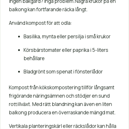
Ingen bakgård? inga problem.Några krukor på en
balkong kan fortfarande räcka långt.
Använd kompost för att odla:
Basilika, mynta eller persilja i små krukor
Körsbärstomater eller paprika i 5-liters
behållare
Bladgrönt som spenat i fönsterlådor
Kompost från kökskompostering tillför långsamt
frigörande näringsämnen och stödjer en sund
rottillväxt. Med rätt blandning kan även en liten
balkong producera en överraskande mängd mat.
Vertikala planteringskärl eller räckslådor kan hålla