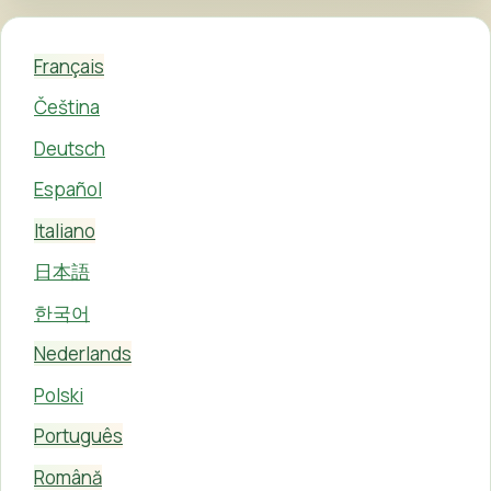
Français
Čeština
Deutsch
Español
Italiano
日本語
한국어
Nederlands
Polski
Português
Română