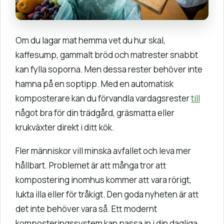
Om du lagar mat hemma vet du hur skal,
kaffesump, gammalt bröd och matrester snabbt
kan fylla soporna. Men dessa rester behöver inte
hamna på en soptipp. Med en automatisk
komposterare kan du förvandla vardagsrester
till
något bra för din trädgård, gräsmatta eller
krukväxter direkt i ditt kök.
Fler människor vill minska avfallet och leva mer
hållbart. Problemet är att många tror att
kompostering inomhus kommer att vara rörigt,
lukta illa eller för tråkigt. Den goda nyheten är att
det inte behöver vara så. Ett modernt
komposteringssystem kan passa in i din dagliga