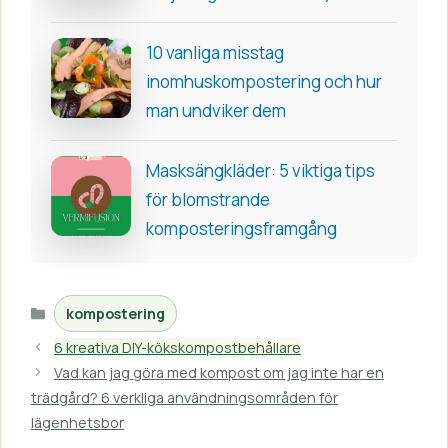
10 vanliga misstag
inomhuskompostering och hur
man undviker dem
Masksängkläder: 5 viktiga tips
för blomstrande
komposteringsframgång
Kategorier
kompostering
6 kreativa DIY-kökskompostbehållare
Vad kan jag göra med kompost om jag inte har en
trädgård? 6 verkliga användningsområden för
lägenhetsbor