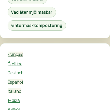
Vad äter mjölmaskar
vintermaskkompostering
Français
Čeština
Deutsch
Español
Italiano
日本語
한국어