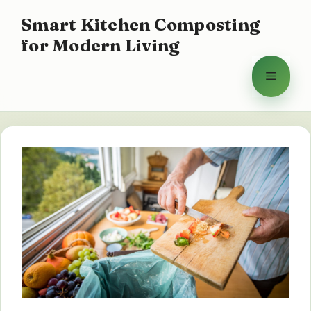
Hoppa
Smart Kitchen Composting
till
for Modern Living
innehåll
Meny