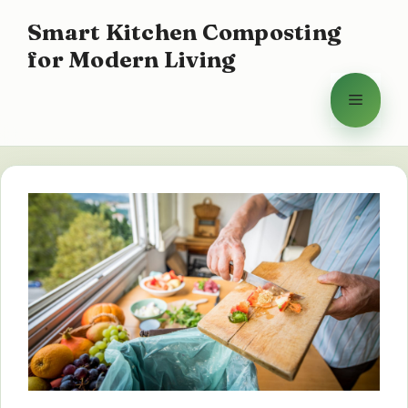
Saltar
Smart Kitchen Composting
para
for Modern Living
o
conteúdo
Menu