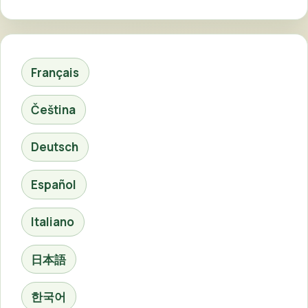
Français
Čeština
Deutsch
Español
Italiano
日本語
한국어