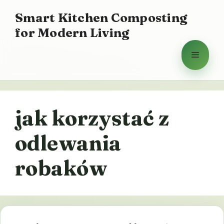
Przejdź
Smart Kitchen Composting
do
for Modern Living
treści
Menu
jak korzystać z
odlewania
robaków