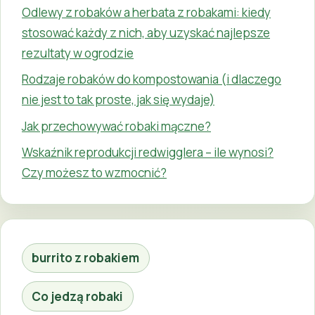
Odlewy z robaków a herbata z robakami: kiedy
stosować każdy z nich, aby uzyskać najlepsze
rezultaty w ogrodzie
Rodzaje robaków do kompostowania (i dlaczego
nie jest to tak proste, jak się wydaje)
Jak przechowywać robaki mączne?
Wskaźnik reprodukcji redwigglera – ile wynosi?
Czy możesz to wzmocnić?
burrito z robakiem
Co jedzą robaki