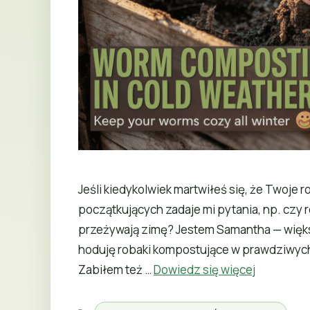
Jeśli kiedykolwiek martwiłeś się, że Twoje 
początkujących zadaje mi pytania, np. czy 
przeżywają zimę? Jestem Samantha — więks
hoduję robaki kompostujące w prawdziwych
Zabiłem też …
Dowiedz się więcej
Kategorie