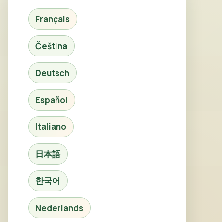
Français
Čeština
Deutsch
Español
Italiano
日本語
한국어
Nederlands