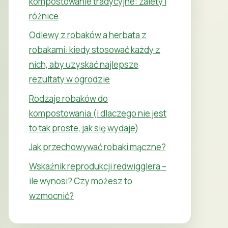
kompostowanie tradycyjne: zalety i
różnice
Odlewy z robaków a herbata z
robakami: kiedy stosować każdy z
nich, aby uzyskać najlepsze
rezultaty w ogrodzie
Rodzaje robaków do
kompostowania (i dlaczego nie jest
to tak proste, jak się wydaje)
Jak przechowywać robaki mączne?
Wskaźnik reprodukcji redwigglera –
ile wynosi? Czy możesz to
wzmocnić?