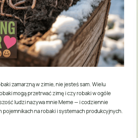
robaki zamarzną w zimie, nie jesteś sam. Wielu
robaki mogą przetrwać zimę i czy robaki w ogóle
zość ludzi nazywa mnie Meme — i codziennie
 pojemnikach na robaki i systemach produkcyjnych.