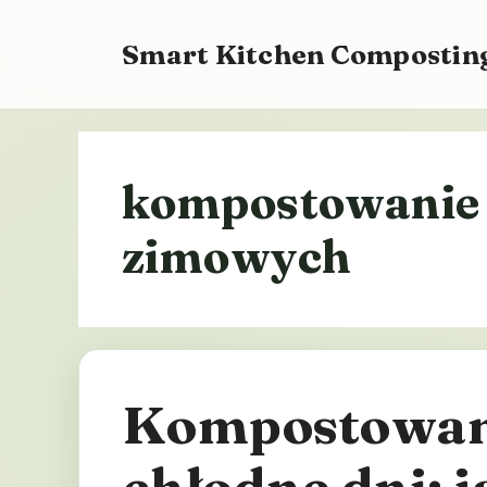
Przejdź
do
Smart Kitchen Composting
treści
kompostowanie
zimowych
Kompostowan
chłodne dni: 