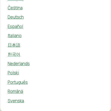
Čeština
Deutsch
Español
Italiano
日本語
한국어
Nederlands
Polski
Português
Română
Svenska