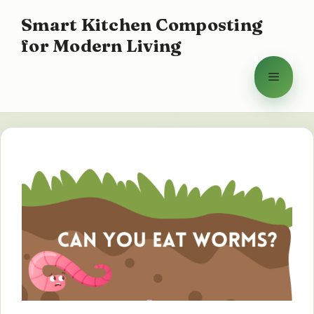
Hoppa
Smart Kitchen Composting
till
for Modern Living
innehåll
Meny