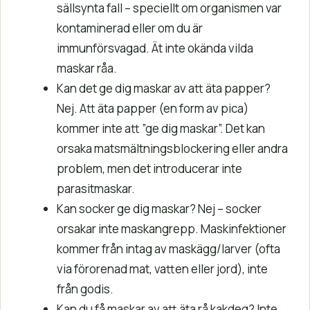
sällsynta fall – speciellt om organismen var
kontaminerad eller om du är
immunförsvagad. Ät inte okända vilda
maskar råa.
Kan det ge dig maskar av att äta papper?
Nej. Att äta papper (en form av pica)
kommer inte att ”ge dig maskar”. Det kan
orsaka matsmältningsblockering eller andra
problem, men det introducerar inte
parasitmaskar.
Kan socker ge dig maskar? Nej – socker
orsakar inte maskangrepp. Maskinfektioner
kommer från intag av maskägg/larver (ofta
via förorenad mat, vatten eller jord), inte
från godis.
Kan du få maskar av att äta rå kakdeg? Inte