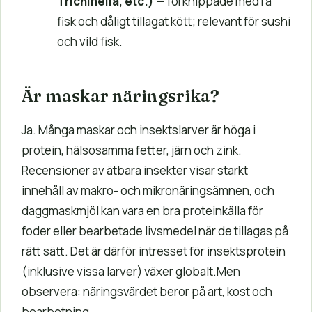
Trichinella, etc.) —
förknippade med rå
fisk och dåligt tillagat kött; relevant för sushi
och vild fisk.
Är maskar näringsrika?
Ja. Många maskar och insektslarver är höga i
protein, hälsosamma fetter, järn och zink.
Recensioner av ätbara insekter visar starkt
innehåll av makro- och mikronäringsämnen, och
daggmaskmjöl kan vara en bra proteinkälla för
foder eller bearbetade livsmedel när de tillagas på
rätt sätt. Det är därför intresset för insektsprotein
(inklusive vissa larver) växer globalt.Men
observera: näringsvärdet beror på art, kost och
bearbetning.