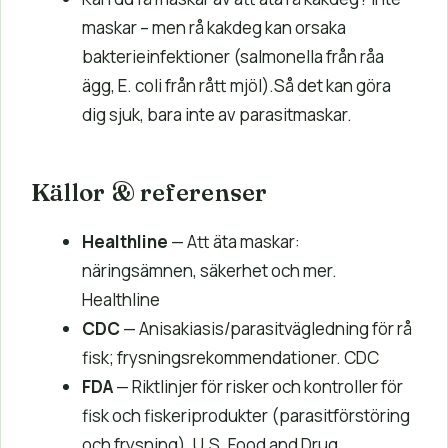
maskar – men rå kakdeg kan orsaka
bakterieinfektioner (salmonella från råa
ägg, E. coli från rått mjöl).Så det kan göra
dig sjuk, bara inte av parasitmaskar.
Källor & referenser
Healthline
— Att äta maskar:
näringsämnen, säkerhet och mer.
Healthline
CDC
— Anisakiasis/parasitvägledning för rå
fisk; frysningsrekommendationer. CDC
FDA
— Riktlinjer för risker och kontroller för
fisk och fiskeriprodukter (parasitförstöring
och frysning). U.S. Food and Drug