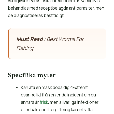
vårdgivare.Parasitiska infektioner kan vanligtvis
behandlas med receptbelagda antiparasiter, men
de diagnostiseras bäst tidigt.
Must Read :
Best Worms For
Fishing
Specifika myter
Kan äta en mask döda dig? Extremt
osannolikt från en enda incident om du
annars är
frisk
, men allvarliga infektioner
eller bakteriell förgiftning kan inträffa i