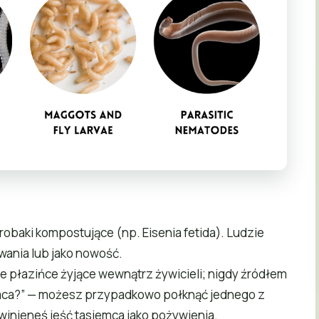
obaki kompostujące (np. Eisenia fetida). Ludzie
wania lub jako nowość.
 płazińce żyjące wewnątrz żywicieli; nigdy źródłem
mca?” — możesz przypadkowo połknąć jednego z
winieneś jeść tasiemca jako pożywienia.