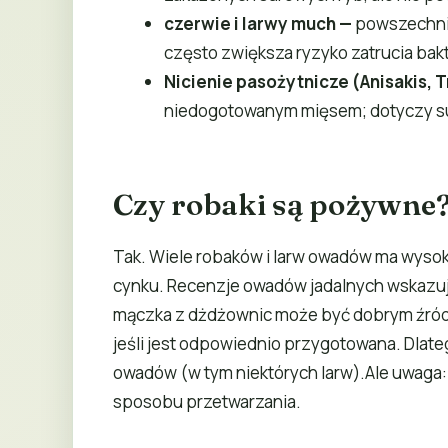
czerwie i larwy much
—
powszechnie
często zwiększa ryzyko zatrucia bak
Nicienie pasożytnicze
(Anisakis, T
niedogotowanym mięsem; dotyczy sush
Czy robaki są pożywne
Tak. Wiele robaków i larw owadów ma wysoką
cynku. Recenzje owadów jadalnych wskazuj
mączka z dżdżownic może być dobrym źródł
jeśli jest odpowiednio przygotowana. Dlate
owadów (w tym niektórych larw).Ale uwaga: 
sposobu przetwarzania.