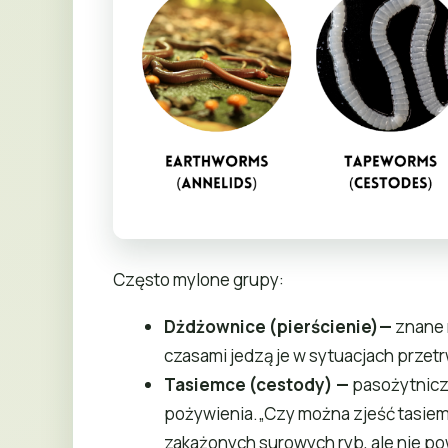
Często mylone grupy:
Dżdżownice (pierścienie)
—
znane r
czasami jedzą je w sytuacjach przetr
Tasiemce (cestody)
—
pasożytnicze
pożywienia.„Czy można zjeść tasie
zakażonych surowych ryb, ale nie po