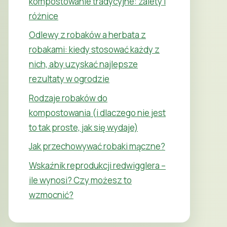
kompostowanie tradycyjne: zalety i
różnice
Odlewy z robaków a herbata z
robakami: kiedy stosować każdy z
nich, aby uzyskać najlepsze
rezultaty w ogrodzie
Rodzaje robaków do
kompostowania (i dlaczego nie jest
to tak proste, jak się wydaje)
Jak przechowywać robaki mączne?
Wskaźnik reprodukcji redwigglera –
ile wynosi? Czy możesz to
wzmocnić?