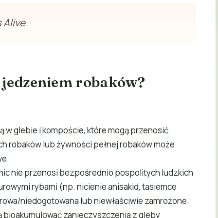
 Alive
 z jedzeniem robaków?
ją w glebie i kompoście, które mogą przenosić
ch robaków lub żywności pełnej robaków może
we.
c nie przenosi bezpośrednio pospolitych ludzkich
rowymi rybami (np. nicienie anisakid, tasiemce
 surowa/niedogotowana lub niewłaściwie zamrożone.
 bioakumulować zanieczyszczenia z gleby