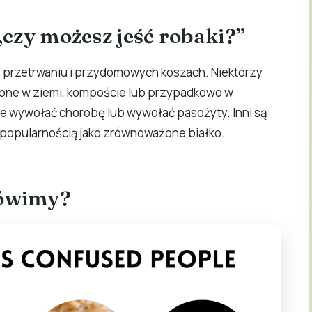
„czy możesz jeść robaki?”
 o przetrwaniu i przydomowych koszach. Niektórzy
zione w ziemi, kompoście lub przypadkowo w
oże wywołać chorobę lub wywołać pasożyty. Inni są
ę popularnością jako zrównoważone białko.
mówimy?