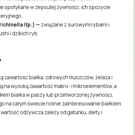
 spotykane w zepsutej żywności; ich spożycie
teryjnego.
richinella itp.) —
związane z surowymi rybami i
i i dzikich ryb.
?
 zawartość białka, zdrowych tłuszczów, żelaza i
ą na wysoką zawartość makro- i mikroelementów, a
em białka w paszy lub przetworzonej żywności,
go na całym świecie rośnie zainteresowanie białkiem
wartość odżywcza zależy od gatunku, diety i