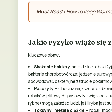
Must Read :
How to Keep Worms
Jakie ryzyko wiąże się
Kluczowe obawy:
Skażenie bakteryjne
—
dzikie robaki ży
bakterie chorobotwórcze; jedzenie surowy
spowodować bakteryjne zatrucie pokarmo
Pasożyty
—
Chociaż większość dżdżowni
robaków jelitowych, pasożyty związane z su
rybne) mogą zakażać ludzi, jeśli ryba jest
Toksyny i metale ciężkie
—
robaki mogą