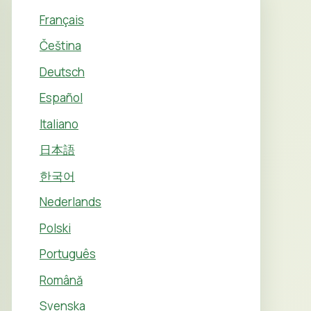
Français
Čeština
Deutsch
Español
Italiano
日本語
한국어
Nederlands
Polski
Português
Română
Svenska